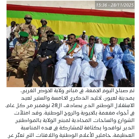
28/11/2025 - 15:36
تم صباح اليوم الجمعة، في مباني ولاية الحوض الغربي،
بمدينة لعيون، تخليد الذكرى الخامسة والستين لعيد
الاستقلال الوطني الذي يصادف ال28 نوفمبر من كل عام،
في أجواء مفعمة بالحيوية والروح الوطنية. وقد امتلأت
الشوارع والساحات المحاذية لمبنى الولاية بالمواطنين
الذين توافدوا بكثافة للمشاركة في هذه المناسبة
العظيمة، حاملين الأعلام الوطنية واللافتات التي تعبّر عن