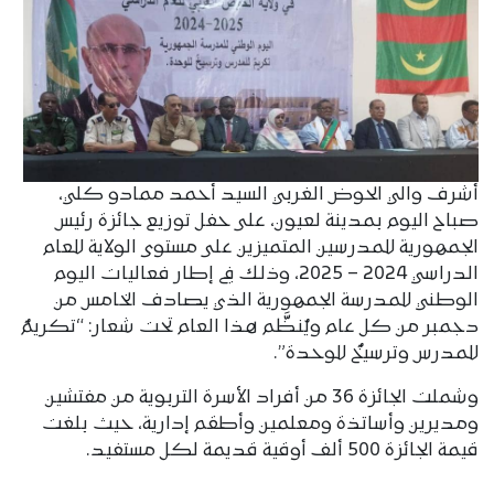
أشرف والي الحوض الغربي السيد أحمد ممادو كلي،
صباح اليوم بمدينة لعيون، على حفل توزيع جائزة رئيس
الجمهورية للمدرسين المتميزين على مستوى الولاية للعام
الدراسي 2024 – 2025، وذلك في إطار فعاليات اليوم
الوطني للمدرسة الجمهورية الذي يصادف الخامس من
دجمبر من كل عام ويُنظَّم هذا العام تحت شعار: “تكريمٌ
للمدرس وترسيخٌ للوحدة”.
وشملت الجائزة 36 من أفراد الأسرة التربوية من مفتشين
ومديرين وأساتذة ومعلمين وأطقم إدارية، حيث بلغت
قيمة الجائزة 500 ألف أوقية قديمة لكل مستفيد.