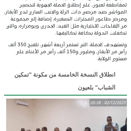
لمقاطعة لعيون، على إطلاق الحملة الجهوية لتحصين
المواشي ضد مرضي ذات الرئة والجنب الساري لدى الأبقار،
ومرض طاعون المجترات الصغيرة، إضافة إلى مجموعة
من اللقاحات الاختيارية مثل: القيد، الجدري، وبومراره، والتي
تكفلت الدولة بكافة تكاليفها.
وتستهدف الحملة، التي تستمر أربعة أشهر، تلقيح 350 ألف
رأس من الأبقار، ومليون و150 ألف رأس من الأغنام على
مستوى الولاية.
انطلاق النسخة الخامسة من مكونة "تمكين
الشباب" بلعيون
02/12/2025 - 20:38