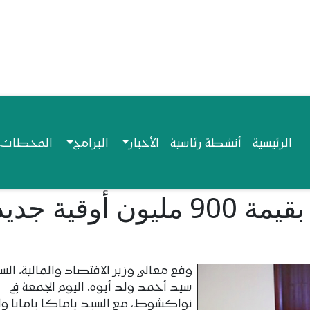
Navigation princip
الرئيسية
أنشطة رئاسية
الأخبار
البرامج
المحطات ا
توقيع اتفاقيتي تمويل بقيمة 900 مليون أوقية 
وقع معالي وزير الاقتصاد والمالية، الس
سيد أحمد ولد أبوه، اليوم الجمعة في
نواكشوط، مع السيد ياماكا يامانا واه