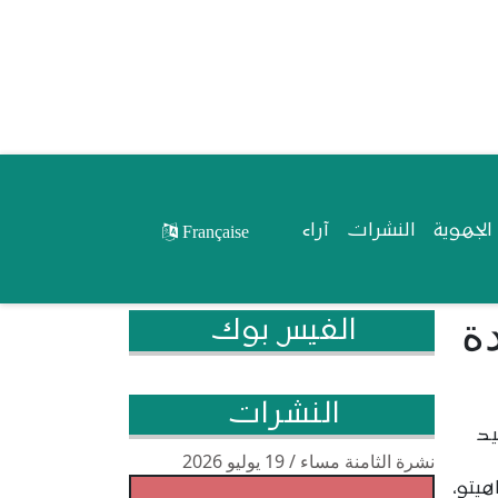
لجهوية
النشرات
آراء
Française
جديدة
الفيس بوك
النشرات
يد
نشرة الثامنة مساء / 19 يوليو 2026
يتو،