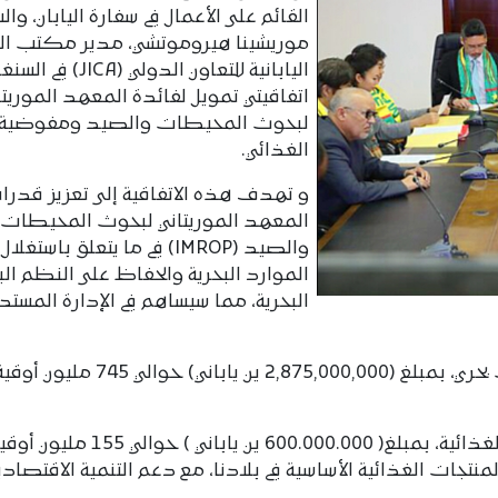
القائم على الأعمال في سفارة اليابان، وال
موريشينا هيروموتشي، مدير مكتب ال
اليابانية للتعاون الدولي (CA
اتفاقيتي تمويل لفائدة المعهد الموريتا
لبحوث المحيطات والصيد ومفوضية ا
الغذائي.
و تهدف هذه الاتفاقية إلى تعزيز قدرا
المعهد الموريتاني لبحوث المحيطات
والصيد (IMROP) في ما يتعلق باستغلال
الموارد البحرية والحفاظ على النظم البي
البحرية، مما سيساهم في الإدارة المستد
و تتعلق الاتفاقية الأولى بمشروع بناء سفينة بحث بحري، بمبلغ (2,875,000,000 ين ياباني) حوالي 745 مليون 
فيما تتعلق الاتفاقية الثانية ببرنامج المساعدة الغذائية، بمبلغ( 600.000.000 ين ياباني ) حوالي 155 م
تجات الغذائية الأساسية في بلادنا، مع دعم التنمية الاقتصادي