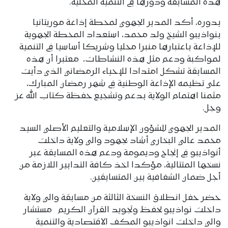
هذه المسابقة ودورها في التنمية المحلية.
بدوره، أكد المدير الجهوي لمحطة إذاعة موريتانيا
بنواذيبو الشيخ ولد محمد، استعداد المحطة الجهوية
للإذاعة باعتبارها منبرا محليا وشريكا أساسيا في التنمية
لمواكبة ودعم مثل هذه النشاطات، معتبرا أن هذه
المسابقة تشكل امتدادا للإحياء الرمضاني الذي دأبت
على تظيمه الإذاعة الوطنية في شهر رمضان المبارك،
مثمنا اهتمام الولاية بدعم وتشجيع حفظة كتاب الله عز
وجل.
المدير الجهوي للشؤون الإسلامية والتعليم الأصلي السيد
محمد عالي البخاري أشاد بجهود والي ولاية داخلت
أنواذيبو في إنجاح وديمومة ودعم هذه المسابقة عبر
نسخها المتتالية، مؤكدا اخذ كافة التدابير اللازمة من
أجل ضمان الشفافية بين المتسابقين.
حضر حفل انطلاق النسخة الثالثة من مسابقة والي ولاية
داخلت نواذيبو لحفظ وتجويد القرآن الكريم مستشار
والي داخلت انواذيبو المكف الاقتصادية والتنمية