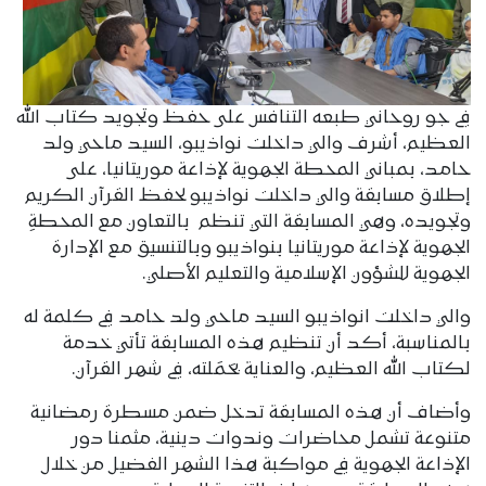
في جو روحاني طبعه التنافس على حفظ وتجويد كتاب الله
العظيم، أشرف والي داخلت نواذيبو، السيد ماحي ولد
حامد، بمباني المحطة الجهوية لإذاعة موريتانيا، على
إطلاق مسابقة والي داخلت نواذيبو لحفظ القرآن الكريم
وتجويده، وهي المسابقة التي تنظم بالتعاون مع المحطةِ
الجهوية لإذاعة موريتانيا بنواذيبو وبالتنسيق مع الإدارة
الجهوية للشؤون الإسلامية والتعليم الأصلي.
والي داخلت انواذيبو السيد ماحي ولد حامد في كلمة له
بالمناسبة، أكد أن تنظيم هذه المسابقة تأتي خدمة
لكتاب الله العظيم، والعناية بحَمَلته، في شهر القرآن.
وأضاف أن هذه المسابقة تدخل ضمن مسطرة رمضانية
متنوعة تشمل محاضرات وندوات دينية، مثمنا دور
الإذاعة الجهوية في مواكبة هذا الشهر الفضيل من خلال