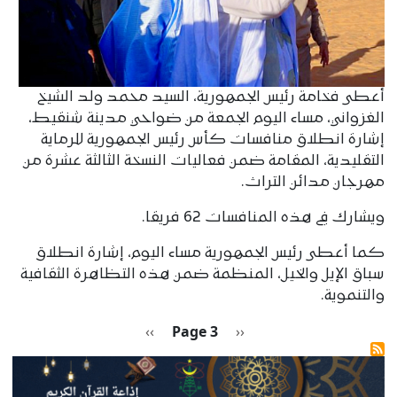
أعطى فخامة رئيس الجمهورية، السيد محمد ولد الشيخ
الغزواني، مساء اليوم الجمعة من ضواحي مدينة شنقيط،
إشارة انطلاق منافسات كأس رئيس الجمهورية للرماية
التقليدية، المقامة ضمن فعاليات النسخة الثالثة عشرة من
مهرجان مدائن التراث.
ويشارك في هذه المنافسات 62 فريقا.
كما أعطى رئيس الجمهورية مساء اليوم، إشارة انطلاق
سباق الإيل والخيل، المنظمة ضمن هذه التظاهرة الثقافية
والتنموية.
Pagination
Previous page
الصفحة التالية
››
Page 3
‹‹