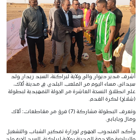
أشرف مدير ديوان والي ولاية لبراكنة، السيد زيدان ولد
سيداتي، مساء اليوم من الملعب البلدي، في مدينة ألاك،
على انطلاق النسخة العاشرة من الجولة التمهيدية لبطولة
(شلانج) لكرة القدم.
وتعرف البطولة مشاركة (7) فرق من مقاطعات: ألاك
ومال وبابابى.
وأكد المندوب الجهوي لوزارة تمكين الشباب والتشغيل
والرياضة والخدمة المدينة بولاية لبراكنة، السيد إنجيه ولد