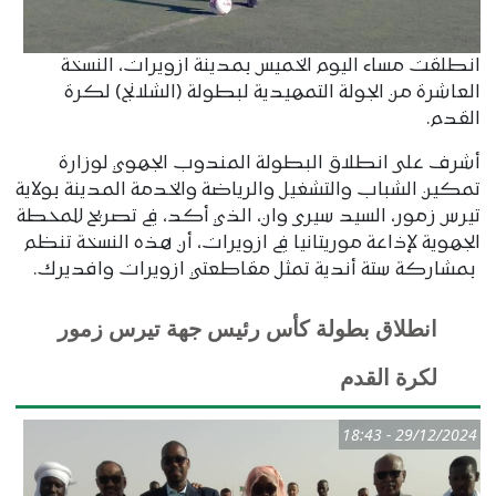
انطلقت مساء اليوم الخميس بمدينة ازويرات، النسخة
العاشرة من الجولة التمهيدية لبطولة (الشلانج) لكرة
القدم.
أشرف على انطلاق البطولة المندوب الجهوي لوزارة
تمكين الشباب والتشغيل والرياضة والخدمة المدينة بولاية
تيرس زمور، السيد سيرى وان، الذي أكد، في تصريح للمحطة
الجهوية لإذاعة موريتانيا في ازويرات، أن هذه النسخة تنظم
بمشاركة ستة أندية تمثل مقاطعتي ازويرات وافديرك.
انطلاق بطولة كأس رئيس جهة تيرس زمور
لكرة القدم
29/12/2024 - 18:43