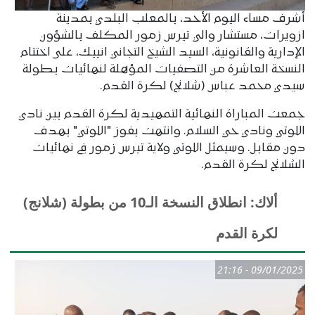
أشرف مساء اليوم الأحد، بالمعلب البلدي بمدينة
ازويرات، مستشار والي تيرس زمور المكلف بالشؤون
الإدارية والقانونية، السيد الشيخ التجاني انييك، على اختتام
النسخة العاشرة من التصفيات المؤهلة لنهائيات بطولة
سيدي محمد عباس (شلانج) لكرة القدم.
جمعت المباراة النهائية التمهيدية لكرة القدم بين نادي
اللوتي ونادي حي السلام. وانتهت بفوز "اللوتي" بهدف
دون مقابل. وسيمثل اللوتي ولاية تيرس زمور في نهائيات
الشلانج لكرة القدم.
ألاك: انطلاق النسخة الـ10 من بطولة (شلانج)
لكرة القدم
09/01/2025 - 21:16