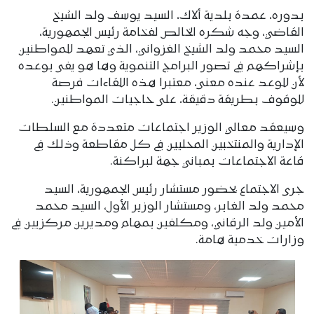
بدوره، عمدة بلدية ألاك، السيد يوسف ولد الشيخ
القاضي، وجه شكره الخالص لفخامة رئيس الجمهورية،
السيد محمد ولد الشيخ الغزواني، الذي تعهد للمواطنين
بإشراكهم في تصور البرامج التنموية وها هو يفى بوعده
لأن للوعد عنده معنى، معتبرا هذه اللقاءات فرصة
للوقوف بطريقة دقيقة، على حاجيات المواطنين.
وسيعقد معالي الوزير اجتماعات متعددة مع السلطات
الإدارية والمنتخبين المحليين في كل مقاطعة وذلك في
قاعة الاجتماعات بمباني جهة لبراكنة.
جرى الاجتماع بحضور مستشار رئيس الجمهورية، السيد
محمد ولد الغابر، ومستشار الوزير الأول، السيد محمد
الأمين ولد الرقاني، ومكلفين بمهام ومديرين مركزيين في
وزارات خدمية هامة.