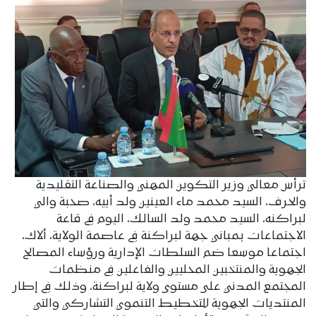
ترأس معالي وزير التكوين المهني والصناعة التقليدية
والحرف، السيد محمد ماء العينين ولد أييه، صحبة والي
لبراكنه، السيد محمد ولد السالك، اليوم في قاعة
الاجتماعات بمباني جهة لبراكنة في عاصمة الولاية، ألاك،
اجتماعا موسعا ضم السلطات الإدارية ورؤساء المصالح
الجهوية والمنتخبين المحليين والفاعلين في منظمات
المجتمع المدني على مستوى ولاية لبراكنة، وذلك في إطار
المنتديات الجهوية للتخطيط التنموي التشاركي والتي