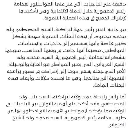
دقيقة على الحاجيات التي عبر عنها المواطنون لفخامة
رئيس الجمهورية خلال الحملة الانتخابية وهي تأكيدها
لإشراك الجميع في هذه العملية التنموية.
من جانبه، اعتبر رئيس جهة لبراكنة، السيد المصطفى ولد
محمد محمود، أن هذه البعثات التنموية مهمة بشكل
كبير خاصة وأنها ستستمع إلى حاجيات واهتمامات
المواطنين، مضيفا أنها جاءت في وقتها المناسب، متوجها
بتشكراته لفخامة رئيس الجمهورية، السيد محمد ولد
الشيخ الغزواني، الذي يعتبر المواطن هو الغاية والوسيلة؛
الأمر الذي جعله يسعى دوما إلى إشراكه في تصور برامجه
التنموية التي يحتاجها، وهو ما تجسده دلالات وأبعاد هذه
البعثات الهامة.
أما رئيس رابطة عمد ولاية لبراكنه، السيد باب ولد
المصطفى، فقد أكد على أهمية التوازن بين البلديات في
الولاية مما يؤكد للمواطنين الأهمية التى يحظون بها من
طرف فخامة رئيس الجمهورية، السيد محمد ولد الشيخ
الغزواني.