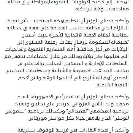
تهدف إلى تحديد الأولويات التنموية للمواطنين في مختلف
مقاطعات ولاية لبراكنه.
وأكد معالي الوزير أن تنظيم هذه المنتديات يأتي تنفيذا
للالتزام الذي قطعه صاحب الفخامة على نفسه في خطابه
بمناسبة اختتام الحملة الانتخابية الأخيرة حيث أصدر
تعليماته للحكومة بإرسال بعثات رفيعة المستوى إلى
الولايات من أجل مناقشة أهم المشاريع التنموية والحاجيات
التي تحتاجها كل ولاية وذلك من خلال اجتماعات تناقش مع
السلطات الإدارية و المنتخبين المحليين والفاعلين في
مختلف المجالات الجمعوية والشبابية ومنظمات المجتمع
المدني أهم المشاريع التي تحتاجها الولاية والتي تخدم
التنمية الشاملة.
وأكد معالى الوزير أن فخامة رئيس الجمهورية، السيد
محمد ولد الشيخ الغزواني، حريص على تطبيق وتنفيذ
برنامجه المجتمعي "تعهداتي" وكذلك برنامجه "طموحي
للوطن" الذي يلامس حياة كل مواطن موريتاني.
وأكد أن هذه اللقاءات هي فرصة للوقوف بطريقة