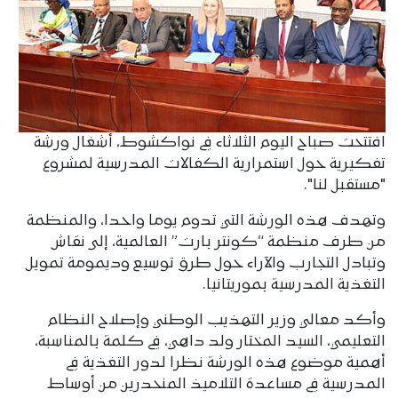
افتتحت صباح اليوم الثلاثاء في نواكشوط، أشغال ورشة
تفكيرية حول استمرارية الكفالات المدرسية لمشروع
"مستقبل لنا".
وتهدف هذه الورشة التي تدوم يوما واحدا، والمنظمة
من طرف منظمة “كونتر بارت” العالمية، إلى نقاش
وتبادل التجارب والآراء حول طرق توسيع وديمومة تمويل
التغذية المدرسية بموريتانيا.
وأكد معالي وزير التهذيب الوطني وإصلاح النظام
التعليمي، السيد المختار ولد داهي، في كلمة بالمناسبة،
أهمية موضوع هذه الورشة نظرا لدور التغذية في
المدرسية في مساعدة التلاميذ المنحدرين من أوساط