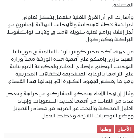
المصلحة.
وأشارت الى أن الفرق التقنية ستعمل بشكل تعاوني
لمراجعة خطة الاستدامة والأهداف النهائية للمشروع من
أجل إنشاء برامج تعنية طويلة الأمد في ولايات نواكشوط
البراكنة وكوركول.
من جهته، أكد مدير كونتر بارت العالمية في موريتانيا
السيد دزري يامكو على أهمية هذه الورشة مهنأ وزارة
التهذيب الوطني وإصلاح التعليم والحكومة الموريتانية
على التزامها بالرعاية المستديمة للكفالات المدرسية
وهو ما يعكس الجهود الكبيرة التي يبذلها هذا القطاع.
وقال إن هذا اللقاء سيمكن المشاركين من دراسة وفحص
عدد من النقاط من أهمها تحديد الصعوبات وإيجاد
الحلول الممكنة والبحث عن المزيد من مصادر التمويل
ووضع التوصيات اللازمة وخطط العمل.
الأخبار
وطنیا