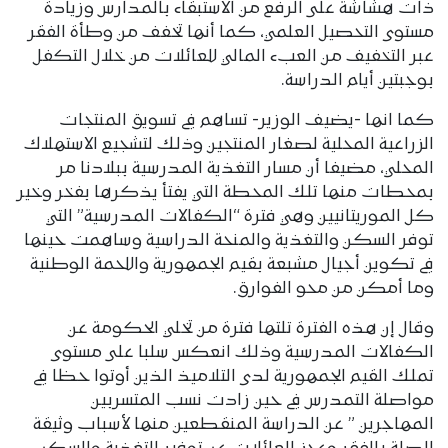
ذات هشاشة على الرفع من الاستبقاء بالمدارس وزيادة
مستوى التحصيل العلمي، كما أنها تخفف من وطأة الفقر
عبر التخفيف من العبء المالي للعائلات من خلال التكفل
بوجبتين أيام الدراسة.
كما انها -يضيف الوزير- تساهم في تسويق المنتجات
الزراعية المحلية لصغار المنتجين وذلك لتشجيع الاستهلاك
المحلي، مضيفا أن مسار التغذية المدرسية ببلادنا مر
بمحطات منها تلك المحطة التي يفتأ يذكرها بفخر وخير
كل الموريتانيين وهي فترة “الكفالات المدرسية” التي
توفر السكن والتغذية والمنحة الدراسية وساهمت حينها
في تكوين أجيال مشبعة بقيم الجمهورية واللحمة الوطنية
وما أمكن من محو الفوارق.
وقال إن هذه الفترة تلتها فترة من تخلي الحكومة عن
الكفالات المدرسية وذلك انعكس سلبا على مستوى
تملك القيم الجمهورية لدى التلاميذ الذين أوتوا حظا في
مواصلة التمدرس في حين زادت نسب المتسربين
المهاجرين ” عن الدراسة المنقطعين منها لأسباب وثيقة