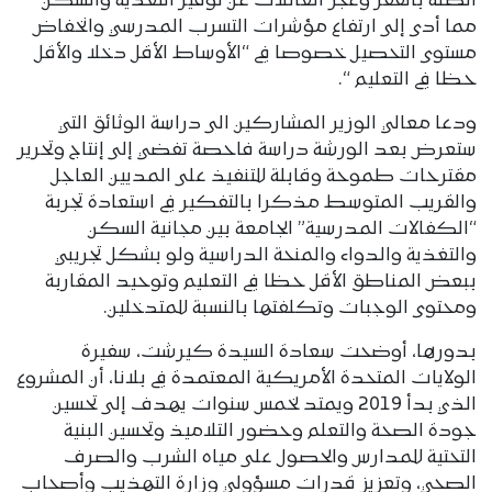
الصلة بالفقر وعجز العائلات عن توفير التغذية والسكن
مما أدى إلى ارتفاع مؤشرات التسرب المدرسي وانخفاض
مستوى التحصيل خصوصا في “الأوساط الأقل دخلا والأقل
حظا في التعليم “.
ودعا معالي الوزير المشاركين الى دراسة الوثائق التي
ستعرض بعد الورشة دراسة فاحصة تفضي إلى إنتاج وتحرير
مقترحات طموحة وقابلة للتنفيذ على المديين العاجل
والقريب المتوسط مذكرا بالتفكير في استعادة تجربة
“الكفالات المدرسية” الجامعة بين مجانية السكن
والتغذية والدواء والمنحة الدراسية ولو بشكل تجريبي
ببعض المناطق الأقل حظا في التعليم وتوحيد المقاربة
ومحتوى الوجبات وتكلفتها بالنسبة للمتدخلين.
بدورها، أوضحت سعادة السيدة كيرشت، سفيرة
الولايات المتحدة الأمريكية المعتمدة في بلانا، أن المشروع
الذي بدأ 2019 ويمتد لخمس سنوات يهدف إلى تحسين
جودة الصحة والتعلم وحضور التلاميذ وتحسين البنية
التحتية للمدارس والحصول على مياه الشرب والصرف
الصحي، وتعزيز قدرات مسؤولي وزارة التهذيب وأصحاب