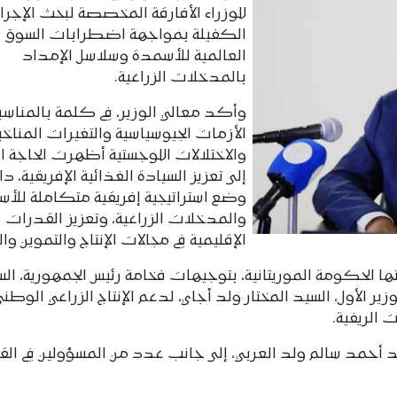
للوزراء الأفارقة المخصصة لبحث الإجرا
الكفيلة بمواجهة اضطرابات السوق
العالمية للأسمدة وسلاسل الإمداد
بالمدخلات الزراعية.
وأكد معالي الوزير، في كلمة بالمناسبة
الأزمات الجيوسياسية والتغيرات المناخي
والاختلالات اللوجستية أظهرت الحاجة ا
إلى تعزيز السيادة الغذائية الإفريقية، داع
وضع استراتيجية إفريقية متكاملة للأ
والمدخلات الزراعية، وتعزيز القدرات
الإقليمية في مجالات الإنتاج والتموين وال
ا الحكومة الموريتانية، بتوجيهات فخامة رئيس الجمهورية، ال
 الأول، السيد المختار ولد أجاي، لدعم الإنتاج الزراعي الوطني
الريفية.
سيد أحمد سالم ولد العربي، إلى جانب عدد من المسؤولين في الق