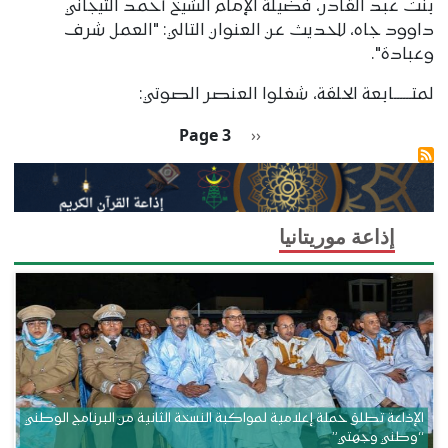
بنت عبد القادر، فضيلة الإمام الشيخ أحمد التيجاني
داوود جاه، للحديث عن العنوان التالي: "العمل شرف
وعبادة".
لمتــــــابعة الحلقة، شغلوا العنصر الصوتي:
Pagination
Previous page
Page 3
‹‹
إذاعة موريتانيا
الإذاعة تطلق حملة إعلامية لمواكبة النسخة الثانية من البرنامج الوطني
“وطني وجهتي”