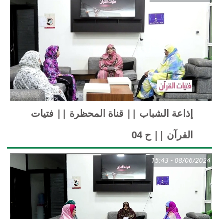
إذاعة الشباب || قناة المحظرة || فتيات
القرآن || ح 04
08/06/2024 - 15:43