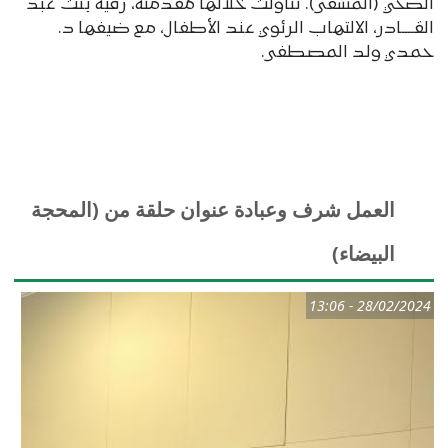
الصحي (المشفى). تناولت خلالها مُقدمته، رقية بنت عبد
القــــادر، الالتهاب الرئوي عند الأطفال، مع ضيفها د.
حمدي ولد المصطفى.
العمل شرف وعبادة عنوان حلقة من (المحجة
البيضاء)
28/02/2024 - 13:06