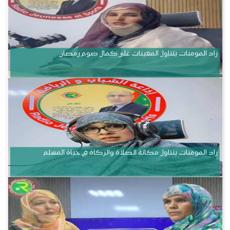
زاد المومنات يتناول المعينات على كمال صوم رمضان
زاد المومنات يتناول مكانة الصلاة والزكاة في حياة المسلم