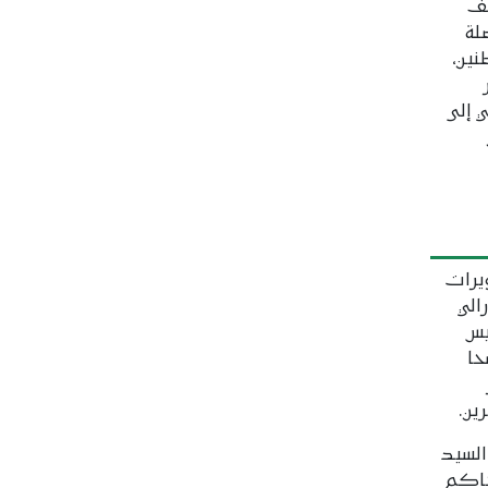
لف
لة
ين،
 إلى
يرات
الي
يس
 584 مترشحا
ين.
السيد
حاكم