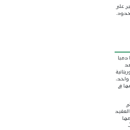
ن على
حدود.
 دمبا
عد
ريتانية
 واحد،
ها في
ي
العقيد
مها