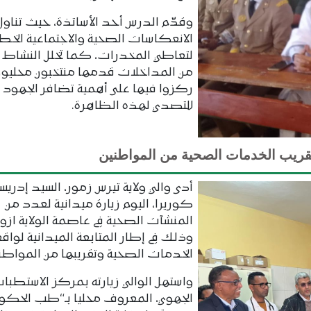
وقدّم الدرس أحد الأساتذة، حيث تناول
الانعكاسات الصحية والاجتماعية الخط
لتعاطي المخدرات، كما تخلل النشاط
من المداخلات قدمها منتخبون محليون
ركزوا فيها على أهمية تضافر الجهود
للتصدي لهذه الظاهرة.
ريب الخدمات الصحية من المواطنين
أدى والي ولاية تيرس زمور، السيد إدريس
كوريرا، اليوم زيارة ميدانية لعدد من
المنشآت الصحية في عاصمة الولاية ازو
وذلك في إطار المتابعة الميدانية لواقع
الخدمات الصحية وتقريبها من المواطني
واستهل الوالي زيارته بمركز الاستطبا
الجهوي، المعروف محليا بـ“طب الحكوم