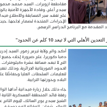
مقاطعة ازويرات، السيد محمد محمو
سيدي أعلي، وقادة الأجهزة الأمنية بالولا
على تفقد سير المسابقة والاطلاع ميدان
الإجراءات المتخذة لضمان نجاحها، حي
 المقدمة مع البرنامج الدراسي الرسمي.
لي التي لا تبعد 10 كلم عن الحدود"
أكد والي ولاية تيرس زمور، السيد إدري
دمبا كوريرا، على ضرورة إخلاء جميع ا
التي لا تبعد مسافة عشرة كيلومترات 
الحدود الموريتانية الجزائرية، وذلك تنفيذ
لتعليمات السلطات العليا وحفاظًا على
البلاد وحوزتها الترابية.
جاء ذلك خلال زيارة ميدانية أداها الوال
رفقة قائد المنطقة العسكرية الثانية ا
الشيخ سيدي بوي السالك، لليوم الثاني ع
التوالي، شملت المقالع الموجودة في