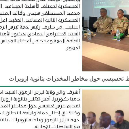
العسكرية لمختلف الأسلحة المساعد، ا
محمد المصطفى سيدي، وقائد المنط
العسكرية الثانية المساعد، العقيد اعل
اصنيب، من طرف رئيس جهة تيرس الزمو
السيد الحضرامي احمادي، بحضور الأمين
العامة للجهة وعدد من أعضاء المجلس
الجهوي.
 تحسيسي حول مخاطر المخدرات بثانوية ازويرات
أشرف والي ولاية تيرس الزمور، السيد اد
دمبا كوريرا، أمس الاثنين بثانوية ازوير
تقديم درس تحسيسي حول مخاطر المخ
وذلك في إطار حملة واسعة النطاق ت
جهة تيرس الزمور وبلدية ازويرات، بالتن
مع السلطات الإدارية.