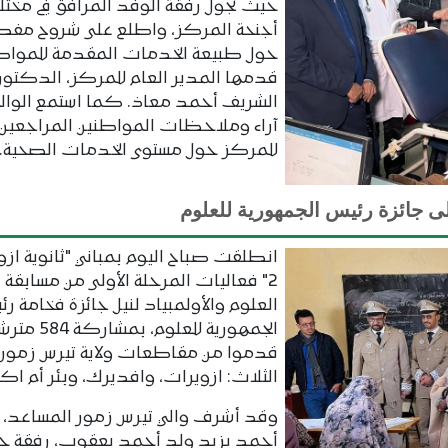
حيث تجول رفقة الوفد المرافق في مخت
أجنحة المركز، واطلع على شروح مفص
حول طبيعة الخدمات المقدمة للمواطن
قدمها المدير العام للمركز، الدكتور
الشريف أحمد معاذ. كما استمع الوالي
آراء وملاحظات المواطنين المراجعين
للمركز حول مستوى الخدمات الصحية.
انطلقت صباح اليوم بمباني "ثانوية ازو
2" فعاليات المرحلة الأولى من مسابقة ر
العلوم والأولمبياد لنيل جائزة فخامة رئ
الجمهورية للعلوم، بمشاركة
قدموا من مقاطعات ولاية تيرس زمور
الثلاث: ازويرات، وافديرك، وبئر أم اكر
وقد أشرف والي تيرس زمور المساعد، 
أحمد بزيد ولد أحمد يعقوب، رفقة 