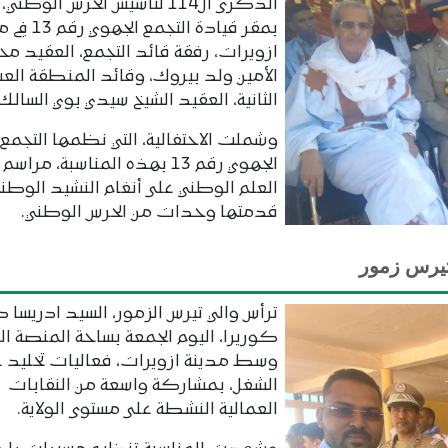
الذكرى ال114 لتأسيس الحرس الوط
بمقر قيادة التجمع ال
ازويرات، رفقة قائد التجمع، العقيد م
الأمين ولد بيروك، وقائد المنطقة ال
الثانية، العقيد الشيخ سيدي بوي السالك
وشملت الاحتفالية، التي نظمها التجمع
الجهوي رقم 13 بهذه المناسبة، مراس
العلم الوطني على أنغام النشيد الوطني
قدمتها وحدات من الحرس الوطني.
تيرس زمور
ترأس والي تيرس الزمور، السيد ادريسا د
كوريرا، اليوم الجمعة بساحة المنصة ال
وسط مدينة ازويرات، فعاليات تخليد 
الشغل، بمشاركة واسعة من النقابات
العمالية النشطة على مستوى الولاية.