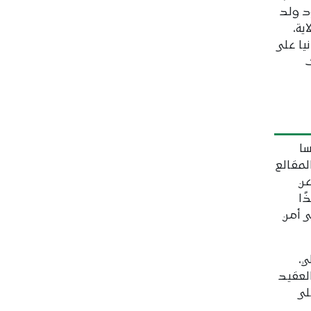
د ولد
ية،
يا على
ث
سا
لمقالع
عن
ًا
 أمن
ي،
لعقيد
لى