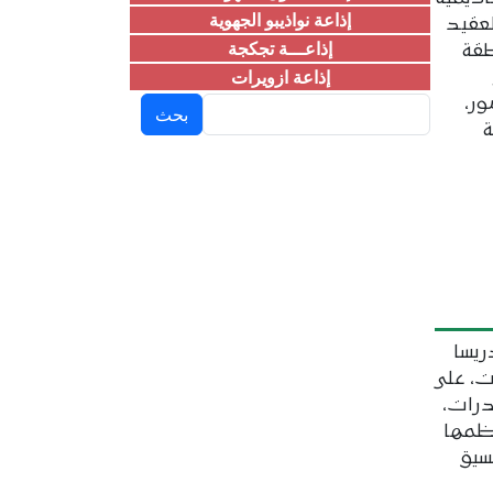
إذاعة نواذيبو الجهوية
لعقيد
إذاعـــة تجكجة
قة
إذاعة ازويرات
بحث
ر،
ة
ريسا
ات، على
درات،
نظمها
سيق