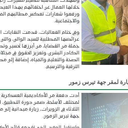
وشهدت المناسبة تنظيم مسيرات راجلة
خلالها العمال عن احتفائهم بهذا العيد،
ورفعوا شعارات تعكس مطالبهم المه
والاجتماعية.
وفي ختام الفعاليات، قدمت النقابات ال
عرائضها المطلبية للسيد الوالي، والتي 
جملة من القضايا، من أبرزها تحسين وتط
الكادر البشري، وتعزيز الحقوق في مجال
الصحة والتعليم والمياه، إضافة إلى م
الترقية والترسيم.
يارة لمقر جهة تيرس زمور
أدت دفعة من الأكاديمية العسكرية
لمختلف الأسلحة، ضمن دورة التطبيق، ا
الثلاثاء في الزويرات، زيارة ميدانية إلى م
جهة تيرس الزمور.
واستقبل الوفد، الذي تقدمه قائد الأك