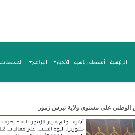
Navigation princip
الرئيسية
أنشطة رئاسية
الأخبار
البرامج
المحطات ا
أشرف والي تيرس الزمور، السيد إدريسا 
كوريرا، اليوم السبت، على فعاليات تخل