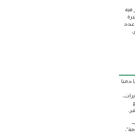
 فيه
يرة
 عدد
،
ا دمبا
يرات،
ن.
ب
ة”،