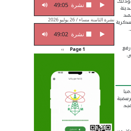
ني، وذلك
49:05
نشرة الثامنة مساء / 27 يوليو 2026
جهوي رقم 13 في مدينة
حمد
نشرة الثامنة مساء / 26 يوليو 2026
عسكرية
.
49:02
نشرة الثامنة مساء / 26 يوليو 2026
Pagination
م رفع
الصفحة التالية
››
Page 1
،
مبا
رسمية
عيد