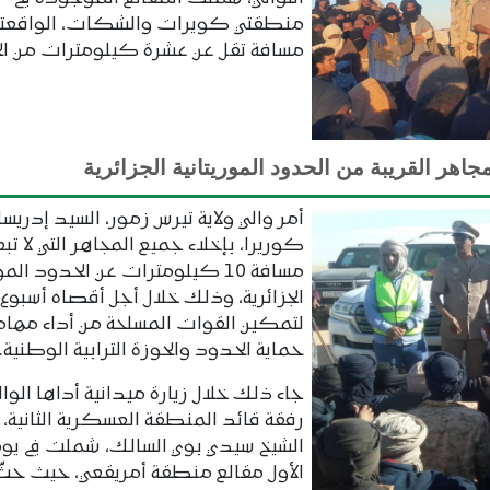
منطقتي كويرات والشكات، الواقعتي
مسافة تقل عن عشرة كيلومترات من ال
جاهر القريبة من الحدود الموريتانية الجزائرية
أمر والي ولاية تيرس زمور، السيد إدريسا
كوريرا، بإخلاء جميع المجاهر التي لا تب
مسافة 10 كيلومترات عن الحدود المو
الجزائرية، وذلك خلال أجل أقصاه أسبوع
لتمكين القوات المسلحة من أداء مهام
حماية الحدود والحوزة الترابية الوطنية.
جاء ذلك خلال زيارة ميدانية أداها الوال
رفقة قائد المنطقة العسكرية الثانية، 
الشيخ سيدي بوي السالك، شملت في يو
الأول مقالع منطقة أمريقعي، حيث حثّ