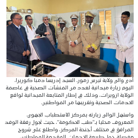
أدى والي ولاية تيرس زمور، السيد إدريسا دمبا كوريرا،
اليوم زيارة ميدانية لعدد من المنشآت الصحية في عاصمة
الولاية ازويرات، وذلك في إطار المتابعة الميدانية لواقع
الخدمات الصحية وتقريبها من المواطنين.
واستهل الوالي زيارته بمركز الاستطباب الجهوي،
المعروف محليا بـ“طب الحكومة”، حيث تجول رفقة الوفد
المرافق في مختلف أجنحة المركز، واطلع على شروح
مفصلة حول طبيعة الخدمات المقدمة للمواطنين،