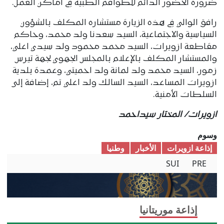
ضرورة الحضور الدائم للطواقم الطبية في أماكن العمل.
رافق الوالي في هذه الزيارة مستشاره المكلف بالشؤون
السياسية والاجتماعية، السيد سعدنا ولد محمد، وحاكم
مقاطعة ازويرات، السيد محمد محمود ولد سيدي اعلي،
والمستشار المكلف بالإعلام بالمجلس الجهوي لجهة تيرس
زمور، السيد محمد ولد لمانة ولد احميتي، وعمدة بلدية
ازويرات المساعد، السيد السالك ولد اعلي تم، إضافة إلى
السلطات الأمنية.
ازويرات/ المختار سيداحمد
وسوم
إذاعة ازويرات
الأخبار
وطنیا
SUI
PRE
إذاعة موريتانيا