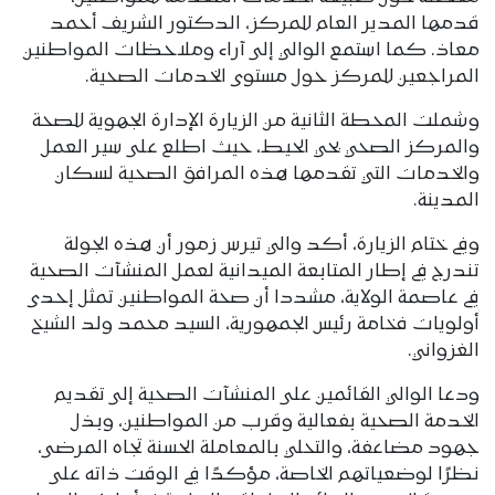
قدمها المدير العام للمركز، الدكتور الشريف أحمد
معاذ. كما استمع الوالي إلى آراء وملاحظات المواطنين
المراجعين للمركز حول مستوى الخدمات الصحية.
وشملت المحطة الثانية من الزيارة الإدارة الجهوية للصحة
والمركز الصحي بحي الحيط، حيث اطلع على سير العمل
والخدمات التي تقدمها هذه المرافق الصحية لسكان
المدينة.
وفي ختام الزيارة، أكد والي تيرس زمور أن هذه الجولة
تندرج في إطار المتابعة الميدانية لعمل المنشآت الصحية
في عاصمة الولاية، مشددا أن صحة المواطنين تمثل إحدى
أولويات فخامة رئيس الجمهورية، السيد محمد ولد الشيخ
الغزواني.
ودعا الوالي القائمين على المنشآت الصحية إلى تقديم
الخدمة الصحية بفعالية وقرب من المواطنين، وبذل
جهود مضاعفة، والتحلي بالمعاملة الحسنة تجاه المرضى،
نظرًا لوضعياتهم الخاصة، مؤكدًا في الوقت ذاته على