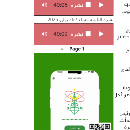
49:05
نشرة الثامنة مساء / 27 يوليو 2026
ية
د،
نشرة الثامنة مساء / 26 يوليو 2026
ي
49:02
نشرة الثامنة مساء / 26 يوليو 2026
دفاتر
Pagination
الصفحة التالية
››
Page 1
م
لذي
ويات
من أجل
رئيس
بدأت
زة