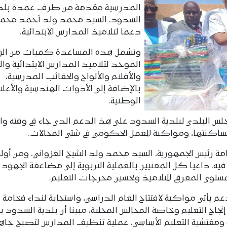
المدرسية مقدمة من طرف عمدة بلد
السدود، السيد محمد ولد أحمد محمو
دعما لتلاميذ المدارس الابتدائية.
وتشمل هذه المساعدة كميات من الز
الموحد لتلاميذ المدارس الابتدائية وال
والأقلام والألواح والحقائب المدرسية،
بالإضافة إلى الأدوات الهندسية والأعلا
الوطنية.
س البلدي لبلدية السدود على هذ الدعم الذي جاء في وقته وا
لساكنتها، ومواكبة للعمل الحكومي في شتي المجالات.
مة رئيس الجمهورية، السيد محمد ولد الشيخ الغزواني، ومن أول
يه، داعيا كل المعنيين بالعملية التربوية إلى مضاعفة الجهود 
ستوى المعرفي للتلاميذ وتحسين مخرجات التعليم.
يأتي مواكبة لافتتاح العام الدراسي، واستجابة لنداء فخامة 
نجاح التعليم وخاصة المجالس المحلية، مبينا أن بلدية السدود 
 ومفتشية التعليم الأساسي، عملية تنظيف المدارس لتصبح جاه