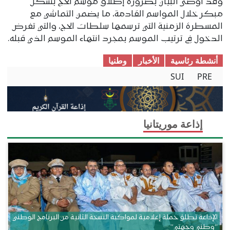
وقد أوصى البيان بضرورة إطلاق موسم الحج بشكل
مبكر خلال المواسم القادمة، ما يضمن التماشي مع
المسطرة الزمنية التي ترسمها سلطات الحج، والتي تفرض
الدخول في ترتيب الموسم بمجرد انتهاء الموسم الذي قبله.
أنشطة رئاسية
الأخبار
وطنیا
SUI
PRE
إذاعة موريتانيا
الإذاعة تطلق حملة إعلامية لمواكبة النسخة الثانية من البرنامج الوطني
“وطني وجهتي”