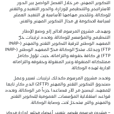
التكوين المهني، من خلال الفصل الواضح بين الدور
الاستراتيجي والتنظيمي للوزارة، والدور التنفيذي والتقني
للوكالة، وتتلخص مهامها الأساسية في التنفيذ العملي
لسياسة الحكومة في مجال التكوين المهني والفني.
ويهدف مشروع المرسوم الحالي إلى وضع الإطار
التنظيمي والمؤسسي للوكالة، ويحدد ترتيبات حلّ
المعهد الوطني لترقية التكوين التقني والمهني (INAP-
FTP) وبذلك ستحلّ الوكالة محلّ المعهد الوطني (INAP-
FTP) في كافة حقوقه والتزاماته، حيث تؤول كامل
ممتلكاته المنقولة وغير المنقولة وحقوقه والتزاماته
الجارية لهذه الوكالة.
ويحدد مشروع المرسوم كذلك ترتيبات تسيير وعمل
صندوق التكوين التقني والمهني (2FTP) الذي كان تابعا
للمعهد، ليصبح من الآن فصاعدا جزءاً من الوكالة، ويحدد
قواعد استقلالية المؤسسات العمومية للتكوين التقني
والمهني والتي ستدخل تحت وصاية الوكالة.
– مشروع مرسوم يقضي بتعيين أعضاء مجلس إدارة مركز