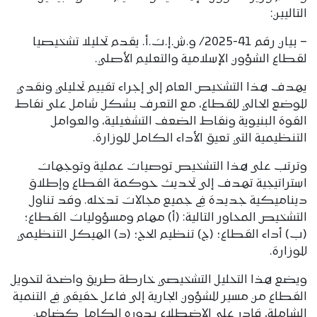
التاليين:
– بيان رقم 41-2025/ و.ش.إ.ت.أ. يقدم تحليلا تشخيصيا
لقطاع الشؤون الإسلامية والتعليم الأصلي.
يهدف هذا التشخيص العام إلى إجراء تقييم تحليلي ونقدي
للوضع الحالي للقطاع، مع التعرف بشكل شامل على نقاط
القوة البنيوية ونقاط الضعف التشغيلية، والعوامل
التنظيمية التي تعيق الأداء الكامل للوزارة.
وترتب على هذا التشخيص توصيات عملية وتوجهات
استراتيجية تهدف إلى تحديث حوكمة القطاع وإطلاق
ديناميكية جديدة في جميع مجالات تدخله. وقد تناول
التشخيص المحاور التالية: (أ) مهام ومسؤوليات القطاع؛
(ب) أداء القطاع؛ (ج) تنظيم الحج؛ (د) الهيكل التنظيمي
للوزارة.
ويضع هذا التحليل التشخيصي خارطة طريق واضحة لتحويل
القطاع من مسير للشؤون الجارية إلى فاعل حقيقي في التنمية
الشاملة، قادر على الاضطلاع بدوره الكامل كضامن