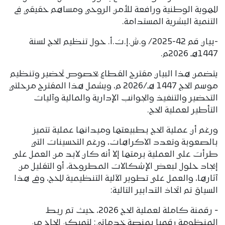
للهوية الوطنية ورافعة للأمن الروحي ومساهم حقيقي في
التنمية البشرية المستدامة.
-بيان قم 42-2025/ و.ش.إ.ت.أ. حول تنظيم الحج لسنة
1447هـ 2026م.
يتضمن هذا البيان مقترح القطاع بخصوص تحضير وتنظيم
موسم الحج 1447 هـ/2026 م، ويشمل هذا المقترح مرحلتي
التحضير والتنفيذ والجوانب الإدارية والمالية وآليات
التأطير لعملية الحج.
ورغم أن عملية الحج بطبيعتها وميدانها عملية تتميز
بالصعوبة وتعدد الاكراهات، ورغم التحسينات التي
طرأت على العملية برمتها إلا أنه كان لابد من العمل على
إيجاد حلول لبعض الإشكالات المطروحة، أو التقليل من
آثارها، والعمل على تطوير الآلية التنظيمية للحج، وفى هذا
السياق تم اتخاذ التدابير التالية:
‐ رقمنة كاملة لعملية الحج 2026، حيث تم ربط
المنظومة رقميا بمنصة خدماتي: لتميكن الحاج من