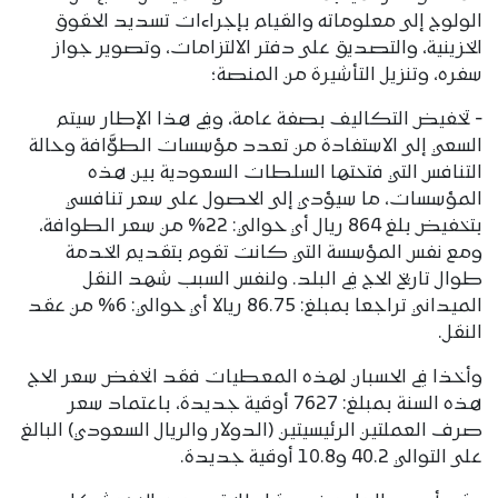
الولوج إلى معلوماته والقيام بإجراءات تسديد الحقوق
الخزينية، والتصديق على دفتر الالتزامات، وتصوير جواز
سفره، وتنزيل التأشيرة من المنصة؛
‐ تخفيض التكاليف بصفة عامة، وفي هذا الإطار سيتم
السعي إلى الاستفادة من تعدد مؤسسات الطوَّافة وحالة
التنافس التي فتحتها السلطات السعودية بين هذه
المؤسسات، ما سيؤدي إلى الحصول على سعر تنافسي
بتخفيض بلغ 864 ريال أي حوالي: 22% من سعر الطوافة،
ومع نفس المؤسسة التي كانت تقوم بتقديم الخدمة
طوال تاريخ الحج في البلد. ولنفس السبب شهد النقل
الميداني تراجعا بمبلغ: 86.75 ريالا أي حوالي: 6% من عقد
النقل.
وأخذا في الحسبان لهذه المعطيات فقد انخفض سعر الحج
هذه السنة بمبلغ: 7627 أوقية جديدة، باعتماد سعر
صرف العملتين الرئيسيتين (الدولار والريال السعودي) البالغ
على التوالي 40.2 و10.8 أوقية جديدة.