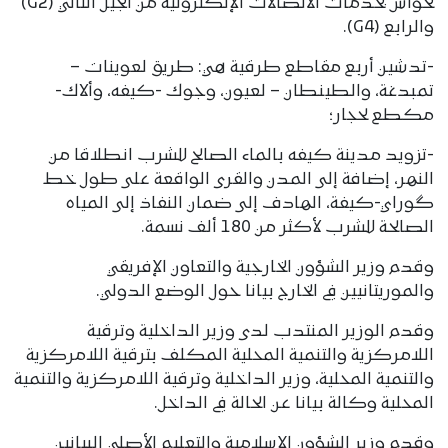
لحواش بخدمات الاتصالات الإلكترونية من الجيل الثاني (G2)
والرابع (G4).
-تدشين أربع مقاطع طرقية هي: طريق لعوينات –
تمبدغة، والطينطان – لعيون، وجوك -كيفه، وألاك-
مكطع لحجار؛
-تزويد مدينة كيفه بالماء الصالح للشرب انطلاقا من
النهر، إضافة إلى المدن والقرى الواقعة على طول خط
گوراي-كيفة، الهادف إلى ضمان النفاذ إلى المياه
الصالحة للشرب لأكثر من 180 ألف نسمة.
وقدم وزير الشؤون الخارجية والتعاون الإفريقي
والموريتانيين في الخارج بيانا حول الوضع الدولي.
وقدم الوزير المنتدب لدى وزير الداخلية وترقية
اللامركزية والتنمية المحلية المكلف بترقية اللامركزية
والتنمية المحلية، وزير الداخلية وترقية اللامركزية والتنمية
المحلية وكالة بيانا عن الحالة في الداخل.
وقدم وزير الشؤون الإسلامية والتعليم الأصلي البيانين