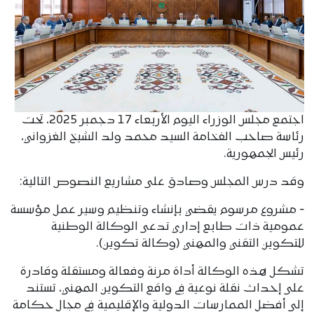
اجتمع مجلس الوزراء اليوم الأربعاء 17 دجمبر 2025، تحت
رئاسة صاحب الفخامة السيد محمد ولد الشيخ الغزواني،
رئيس الجمهورية.
وقد درس المجلس وصادق على مشاريع النصوص التالية:
‐ مشروع مرسوم يقضي بإنشاء وتنظيم وسير عمل مؤسسة
عمومية ذات طابع إداري تدعى الوكالة الوطنية
للتكوين التقني والمهني (وكالة تكوين).
تشكل هذه الوكالة أداة مرنة وفعالة ومستقلة وقادرة
على إحداث نقلة نوعية في واقع التكوين المهني، تستند
إلى أفضل الممارسات الدولية والإقليمية في مجال حكامة