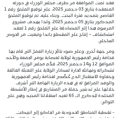
فقد تمت الموافقة من طرف مجلس الوزراء في دورته
المنعقدة بتاريخ 03 دجمبر 2025، على توقيع الملحق رقم 1
القاضي بتمديد فترة البحث. وبناء عليه، تم توقيع الملحق
المذكور بتاريخ 05 دجمبر 2025. ولذا يهدف مشروع
المرسوم هذا إلى المصادقة على الملحق رقم 1 لعقد
استكشاف – إنتاج على المقطع باندا وتيفيت من الحوض
الساحلي.
ومن جهة أخرى، وعلى ضوء نتائج زيارة العمل التي قام بها
فخامة رئيس الجمهورية لولاية لعصابة يومي الجمعة والأحد
الموافق 12 و14 دجمبر 2025، قدَّم مجلس الوزراء
تشكراته وتهانئه الحارة لسكان الولاية على التعبئة الفائقة
وحفاوة الاستقبال الذي خُصِّص لفخامة رئيس الجمهورية
والوفد المرافق له في هذه الزيارة الهامة التي أشرف
خلالها على تدشين جملة من المشاريع في إطار الأنشطة
المخلدة للذكرى الـــ 65 لعيد استقلالنا المجيد وهي على
التوالي:
‐ تغطية المناطق الحدودية من انجاكو إلى انبيكت