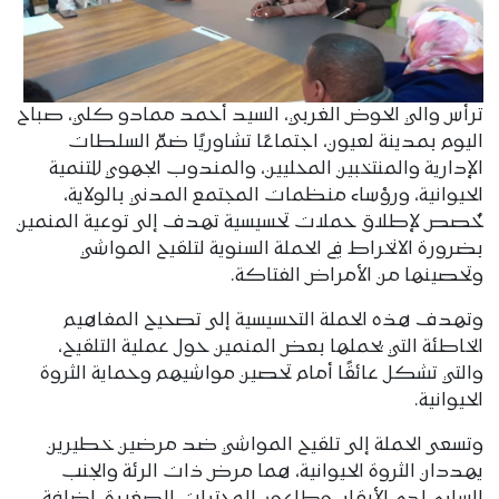
ترأس والي الحوض الغربي، السيد أحمد ممادو كلي، صباح
اليوم بمدينة لعيون، اجتماعًا تشاوريًا ضمّ السلطات
الإدارية والمنتخبين المحليين، والمندوب الجهوي للتنمية
الحيوانية، ورؤساء منظمات المجتمع المدني بالولاية،
خُصص لإطلاق حملات تحسيسية تهدف إلى توعية المنمين
بضرورة الانخراط في الحملة السنوية لتلقيح المواشي
وتحصينها من الأمراض الفتاكة.
وتهدف هذه الحملة التحسيسية إلى تصحيح المفاهيم
الخاطئة التي يحملها بعض المنمين حول عملية التلقيح،
والتي تشكل عائقًا أمام تحصين مواشيهم وحماية الثروة
الحيوانية.
وتسعى الحملة إلى تلقيح المواشي ضد مرضين خطيرين
يهددان الثروة الحيوانية، هما مرض ذات الرئة والجنب