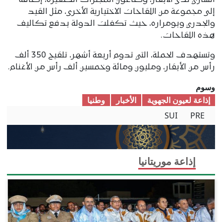
الساري لدى الأبقار، وطاعون المجترات الصغيرة، إضافة
إلى مجموعة من اللقاحات الاختيارية الأخرى، مثل القيد
والجدري وبومراره، حيث تكفلت الدولة بدفع تكاليف
هذه اللقاحات.
وتستهدف الحملة، التي تدوم أربعة أشهر، تلقيح 350 ألف
رأس من الأبقار، ومليون ومائة وخمسين ألف رأس من الأغنام.
وسوم
إذاعة لعيون الجهوية
الأخبار
وطنیا
SUI
PRE
إذاعة موريتانيا