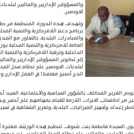
والمسؤولين الإداريين والماليين لبلديات
الحوضين.
وتهدف هذه الدورة، المنظمة من ط
برنامج دعم اللامركزية والتنمية المحلي
والمبادرات البلدية، بالتعاون مع المدير
العامة للامركزية والتنمية المحلية بوزا
الداخلية وترقية اللامركزية والتنمية ال
إلى تكوين المسؤولين الإداريين والماليي
لبلديات الحوضين على نظام سجل المحا
الذي أصبح معتمدًا في العمل الإداري وا
حوض الغربي المكلف بالشؤون السياسية والاجتماعية، السيد أ
 من اكتساب الخبرات اللازمة للقيام بمهامهم على أحسن وجه
إعداد وتجهيز الميزانيات البلدية، وتعزيز الشفافية في تسيير
عيون، السيدة فاطمة بنت شنوف، تنظيم هذه الورشة، معتبرة أ