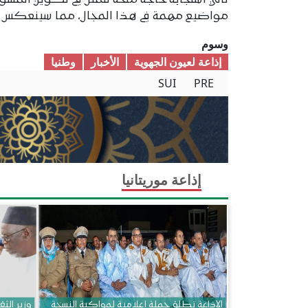
تأتي استجابة لحاجة ملحة تتمثل في تكوين المسؤ
مواضيع مهمة في هذا المجال، مما سينعكس إيج
وسوم
إذاعة لعيون الجهوية
الأخبار
وطنیا
SUI
PRE
إذاعة موريتانيا
الإذاعة تطلق حملة إعلامية لمواكبة النسخة
وزير الثق