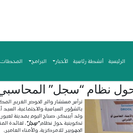
Navigation princip
الرئيسية
أنشطة رئاسية
الأخبار
البرامج
المحطات ا
 حول نظام “سجل” المحاسبي
ترأس مستشار والي الحوض الغربي الم
بالشؤون السياسية والاجتماعية، السيد 
ولد أبيبكر، صباح اليوم بمدينة لعيون،
تكوينية حول ن
ظام
"سِجل"
، لفائدة الم
الجهويين للامركزية، والأمناء العامين،