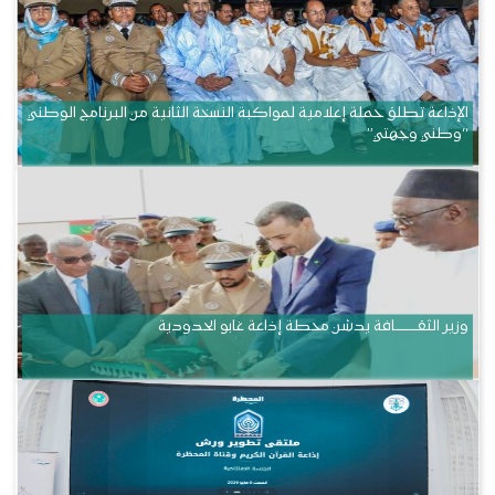
الإذاعة تطلق حملة إعلامية لمواكبة النسخة الثانية من البرنامج الوطني
“وطني وجهتي”
وزير الثقــــــــــافة يدشن محطة إذاعة غابو الحدودية