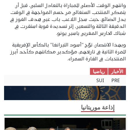
وانتهى الوقت الأصلي للمباراة بالتعادل السلبي، قبل أن
يتمكن المنتخب السنغالي من حسم المواجهة في الوقت
بدل الضائع، حيث سجل اللاعب باب غيي هدف الفوز في
الدقيقة الثالثة والتسعين، إثر تسديدة قوية استقرت في
شباك الحارس المغربي ياسين بونو.
وبهذا الانتصار، توّج “أسود التيرانغا” بالكأس الإفريقية
للمرة الثانية في تاريخهم، مؤكدين مكانتهم كأحد أبرز
المنتخبات في القارة السمراء.
الأخبار
ریاضیا
SUI
PRE
إذاعة موريتانيا