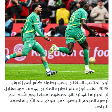
توج المنتخب السنغالي بلقب بطولة كأس أمم إفريقيا
2025، عقب فوزه على نظيره المغربي بهدف دون مقابل،
في المباراة النهائية التي جمعتهما مساء اليوم الأحد، على
أرضية المجمع الرياضي الأمير مولاي عبد الله بالعاصمة
الرباط.