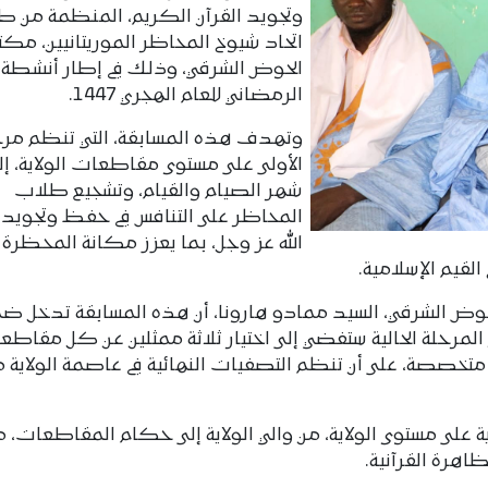
وتجويد القرآن الكريم، المنظمة من 
اتحاد شيوخ المحاظر الموريتانيين، مك
الحوض الشرقي، وذلك في إطار أنشطة ال
الرمضاني للعام الهجري 1447.
وتهدف هذه المسابقة، التي تنظم مرح
الأولى على مستوى مقاطعات الولاية، إلى
شهر الصيام والقيام، وتشجيع طلاب
المحاظر على التنافس في حفظ وتجويد
الله عز وجل، بما يعزز مكانة المحظرة
لقيم الإسلامية.
ض الشرقي، السيد ممادو هارونا، أن هذه المسابقة تدخل ض
 المرحلة الحالية ستفضي إلى اختيار ثلاثة ممثلين عن كل مقاطع
تخصصة، على أن تنظم التصفيات النهائية في عاصمة الولاية 
ى مستوى الولاية، من والي الولاية إلى حكام المقاطعات، م
اهرة القرآنية.