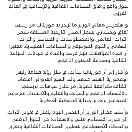
حول واقع وآفاق الصناعات الثقافية والإبداعية في العالم
العربي.
واستعرض معالي الوزير ما تزخر به موريتانيا من رصيد
ثقافي وحضاري، يشمل المدن التاريخية المصنفة ضمن
التراث العالمي، والمخطوطات والمحاظر والتراث
الشفهي والتنوع الموسيقي والصناعات التقليدية، معتبرا
أن هذه المؤهلات تتيح فرصا واعدة في مجالات السياحة
الثقافية وصناعة المحتوى الرقمي.
وأشار إلى أن موريتانيا بدأت، في ظل رؤية فخامة رئيس
الجمهورية، السيد محمد ولد الشيخ الغزواني، اعتماد
الثقافة كرافعة تنموية، من خلال سياسات تربطها
بالاقتصاد الرقمي والسياحة والتعليم والاستثمار، مع دعم
المبدعين وتعزيز حماية الملكية الفكرية.
وأكد معالي الوزير أن التحدي اليوم يتمثل في تحويل التراث
إلى مورد اقتصادي منتج، والاستفادة من التحول الرقمي
والذكاء الاصطناعي لتطوير الصناعات الثقافية وتعزيز