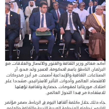
أكد معالي وزير الثقافة والفنون والاتصال والعلاقات مع
البرلمان، الناطق باسم الحكومة، الحسين ولد مدو، أن
الصناعات الثقافية والإبداعية أصبحت من أبرز محركات
الاقتصاد العالمي وأدوات التأثير الاستراتيجي، مشددا على
امتلاك موريتانيا لمقومات حضارية وثقافية تؤهلها
للاستفادة من هذا التحول العالمي.
جاء ذلك خلال كلمة ألقاها اليوم في الرباط، ضمن مؤتمر
إقليمي نظمته المنظمة العربية للتربية والثقافة والعلوم