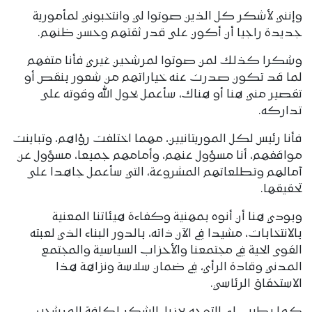
وإنني لأشكر كل الذين صوتوا لي وانتخبوني لمأمورية
جديدة راجيا أن أكون على قدر ثقتهم وحسن ظنهم.
وشكرا كذلك لمن صوتوا لمرشحين غيري فأنا متفهم
لما قد تكون صدرت عنه خياراتهم من شعور بنقص أو
تقصير مني هنا أو هناك، سأعمل بحول الله وقوته على
تداركه.
فأنا رئيس لكل الموريتانيين، مهما اختلفت رؤاهم، وتباينت
مواقفهم، أنا مسؤول عنهم، وأمامهم جميعا، مسؤول عن
آمالهم وتطلعاتهم المشروعة، التي سأعمل جاهدا على
تحقيقها.
وبودي هنا أن أنوه بمهنية وكفاءة هيئاتنا المعنية
بالانتخابات، مشيدا في الآن ذاته، بالدور البناء الذي لعبته
القوى الحية في مجتمعنا والأحزاب السياسية والمجتمع
المدني وقادة الرأي، في ضمان سلاسة ونزاهة هذا
الاستحقاق الرئاسي.
كما يطيب لي التوجه بجزيل الشكر لكافة المرشحين