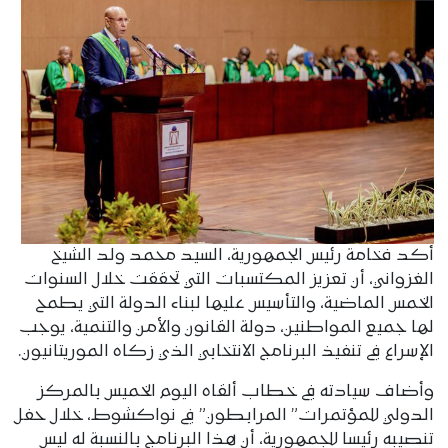
أكد فخامة رئيس الجمهورية، السيد محمد ولد الشيخ
الغزواني، أن تعزيز المكتسبات التي تحققت خلال السنوات
الخمس الماضية، والتأسيس عليها لبناء الدولة التي يطمح
لها جميع المواطنين، دولة القانون والأمن والتنمية، يوجب
الإسراع في تنفيذ البرنامج الانتخابي الذي زكاه الموريتانيون.
وأضاف سيادته في خطاب ألقاه اليوم الخميس بالمركز
الدولي للمؤتمرات” المرابطون” في نواكشوط، خلال حفل
تنصيبه رئيسا للجمهورية، أن هذا البرنامج بالنسبة له ليس