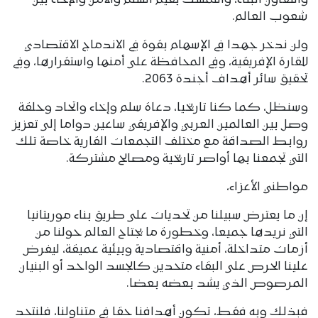
شعوب العالم.
ولن ندخر جهدا في الإسهام بقوة في الاندماج الاقتصادي
للقارة الإفريقية، وفي المحافظة على أمنها واستقرارها، وفي
تحقيق سائر أهداف أجندة 2063.
وسنظل، كما كنا تاريخيا، دعاة سلم وإخاء واتحاد وحلقة
وصل بين العالمين العربي والإفريقي ساعين دواما إلى تعزيز
روابط الصداقة مع مختلف التجمعات القارية خاصة تلك
التي تجمعنا بها أواصر تاريخية ومصالح مشتركة.
مواطني الأعزاء،
إن ما يعترض سبيلنا من تحديات على طريق بناء موريتانيا
التي نريدها جميعا، وخطورة ما يجتاح العالم حولنا من
أزمات متداخلة، أمنية واقتصادية وبيئية عميقة، ليفرض
علينا الحرص على البقاء متحدين كالجسد الواحد أو البنيان
المرصوص الذي يشد بعضه بعضا.
فبذلك وبه فقط، تكون أهدافنا حقا في متناولنا، فلنتحد