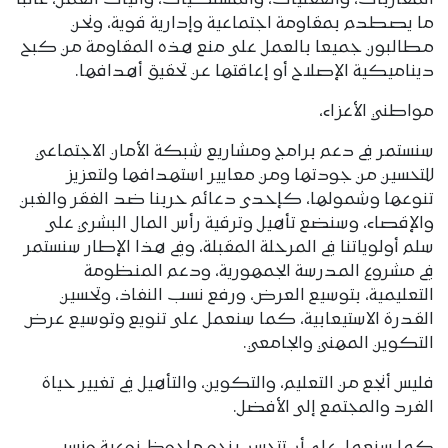
ما يصطدم بمقاومة اجتماعية وإدارية قوية، ونحن
مطالبون جميعا بالعمل على منع هذه المقاومة من كبح
ديناميكية الإصلاح أو إعاقتها عن تحقيق أهدافها.
مواطني الأعزاء،
سنستمر في دعم برامج ومشاريع شبكة الأمان الاجتماعي
للتحسين من جودتها ومن معايير استهدافها ولتعزيز
تنوعها وشمولها، كإحدى دعائم حربنا ضد الفقر والغبن
والإقصاء، وسنضع تأهيل وترقية رأس المال البشري على
سلم أولوياتنا في المرحلة المقبلة، وفي هذا الإطار سنستمر
في مشروع المدرسة الجمهورية، ودعم المنظومة
التعليمية، بتوسيع العرض، ورفع نسب النفاذ، وتحسين
القدرة الاستيعابية، كما سنعمل على تنويع وتوسيع عرض
التكوين المهني والجامعي.
فليس أنجع من التعليم، والتكوين، والتأهيل في تغيير حياة
الفرد والمجتمع إلى الأفضل.
كما سنعمل على أن تتحسن بنحو ملحوظ نوعية ونسب