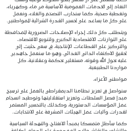
النفاذ إلى الخدمات العمومية الأساسية من ماء، وكهرباء،
وتغطية صحية، كما سنحارب التضخم والغلاء، ونعمل
على كل ما يساعد على تحسين القدرة الشرائية للمواطنين.
ويتطلب كل ذلك إجراء الإصلاحات الضرورية للمحافظة
على التوازنات الاقتصادية الكبرى ولتنويع الاقتصاد،
والتركيز على القطاعات الإنتاجية، في سعي حثيث إلى
تحقيق الاكتفاء الذاتي الغذائي، وهو ما سنعمل جاهدين
عليه بحول الله وقوته، مستغلين بحكمة وعقلانية، كل
مواردنا الطبيعية.
مواطني الأعزاء،
سنواصل في تعزيز نظامنا الديمقراطي بالعمل على ترسيخ
مبدإ فصل السلطات وتعزيز استقلاليتها وتوطيد انسجام
عمل المؤسسات الدستورية، وكذلك بالتحسين المستمر
لقدرات وآليات عمل الهيئات المشرفة على الانتخابات.
كما سأظل متمسكا بمبدأ الانفتاح، والتهدئة السياسية
والتشاور والنقاش واليد الممدودة على الدوام، لكافة