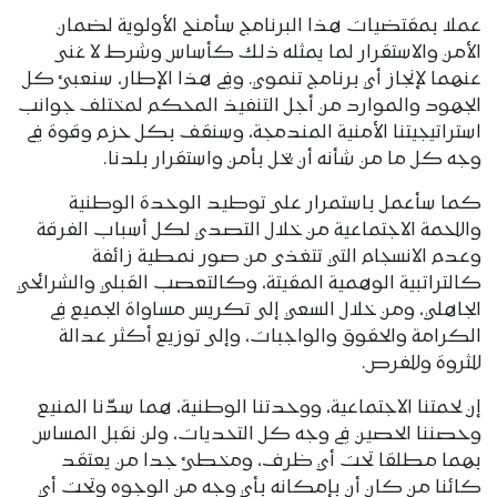
عملا بمقتضيات هذا البرنامج سأمنح الأولوية لضمان
الأمن والاستقرار لما يمثله ذلك كأساس وشرط لا غنى
عنهما لإنجاز أي برنامج تنموي. وفي هذا الإطار، سنعبئ كل
الجهود والموارد من أجل التنفيذ المحكم لمختلف جوانب
استراتيجيتنا الأمنية المندمجة، وسنقف بكل حزم وقوة في
وجه كل ما من شأنه أن يخل بأمن واستقرار بلدنا.
كما سأعمل باستمرار على توطيد الوحدة الوطنية
واللحمة الاجتماعية من خلال التصدي لكل أسباب الفرقة
وعدم الانسجام التي تتغذى من صور نمطية زائفة
كالتراتبية الوهمية المقيتة، وكالتعصب القبلي والشرائحي
الجاهلي، ومن خلال السعي إلى تكريس مساواة الجميع في
الكرامة والحقوق والواجبات، وإلى توزيع أكثر عدالة
للثروة وللفرص.
إن لحمتنا الاجتماعية، ووحدتنا الوطنية، هما سدّنا المنيع
وحصننا الحصين في وجه كل التحديات، ولن نقبل المساس
بهما مطلقا تحت أي ظرف، ومخطئ جدا من يعتقد
كائنا من كان أن بإمكانه بأي وجه من الوجوه وتحت أي