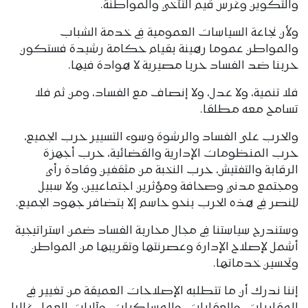
والتكوين وغرس قيم التآخي والمواطنة.
ولأن نجاعة السياسات العمومية في خدمة الشباب
والمواطن عموما رهينة بقيام حكامة رشيدة فستكون
حربنا ضد الفساد حربا مصيرية لا هوادة فيها.
فلا تنمية، ولا عدل، ولا إنصاف مع الفساد، ومن ثم فلا
تسامح معه مطلقا.
والحرب على الفساد والرشوة وسوء التسيير حرب الجميع،
حرب المنظومات الإدارية والقضائية، حرب أجهزة
الرقابة والتفتيش، حرب النخبة من مثقفين وقادة رأي
ومجتمع مدني وصحافة ومؤثرين اجتماعيين، ولا سبيل
للنصر في هذه الحرب بنحو حاسم إلا بتضافر جهود الجميع.
وستندرج سياستنا في مجال محاربة الفساد ضمن استراتيجية
أشمل لإصلاح الإدارة وعصرنتها وتقريبها من المواطن
وتحسين خدماتها.
إننا ندرك أن ما تتطلبه الإصلاحات العميقة من تغيير في
المقاربات، والعقليات، والمسلكيات، وآليات العمل، غالبا