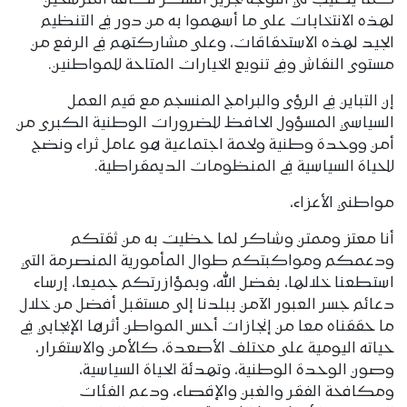
لهذه الانتخابات على ما أسهموا به من دور في التنظيم
الجيد لهذه الاستحقاقات، وعلى مشاركتهم في الرفع من
مستوى النقاش وفي تنويع الخيارات المتاحة للمواطنين.
إن التباين في الرؤى والبرامج المنسجم مع قيم العمل
السياسي المسؤول الحافظ للضرورات الوطنية الكبرى من
أمن ووحدة وطنية ولحمة اجتماعية هو عامل ثراء ونضج
للحياة السياسية في المنظومات الديمقراطية.
مواطني الأعزاء،
أنا معتز وممتن وشاكر لما حظيت به من ثقتكم
ودعمكم ومواكبتكم طوال المأمورية المنصرمة التي
استطعنا خلالها، بفضل الله، وبمؤازرتكم جميعا، إرساء
دعائم جسر العبور الآمن ببلدنا إلى مستقبل أفضل من خلال
ما حققناه معا من إنجازات أحس المواطن أثرها الإيجابي في
حياته اليومية على مختلف الأصعدة، كالأمن والاستقرار،
وصون الوحدة الوطنية، وتهدئة الحياة السياسية،
ومكافحة الفقر والغبن والإقصاء، ودعم الفئات