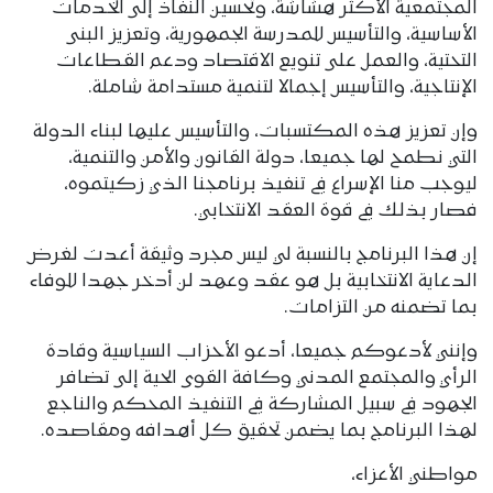
المجتمعية الأكثر هشاشة، وتحسين النفاذ إلى الخدمات
الأساسية، والتأسيس للمدرسة الجمهورية، وتعزيز البنى
التحتية، والعمل على تنويع الاقتصاد ودعم القطاعات
الإنتاجية، والتأسيس إجمالا لتنمية مستدامة شاملة.
وإن تعزيز هذه المكتسبات، والتأسيس عليها لبناء الدولة
التي نطمح لها جميعا، دولة القانون والأمن والتنمية،
ليوجب منا الإسراع في تنفيذ برنامجنا الذي زكيتموه،
فصار بذلك في قوة العقد الانتخابي.
إن هذا البرنامج بالنسبة لي ليس مجرد وثيقة أعدت لغرض
الدعاية الانتخابية بل هو عقد وعهد لن أدخر جهدا للوفاء
بما تضمنه من التزامات.
وإنني لأدعوكم جميعا، أدعو الأحزاب السياسية وقادة
الرأي والمجتمع المدني وكافة القوى الحية إلى تضافر
الجهود في سبيل المشاركة في التنفيذ المحكم والناجع
لهذا البرنامج بما يضمن تحقيق كل أهدافه ومقاصده.
مواطني الأعزاء،