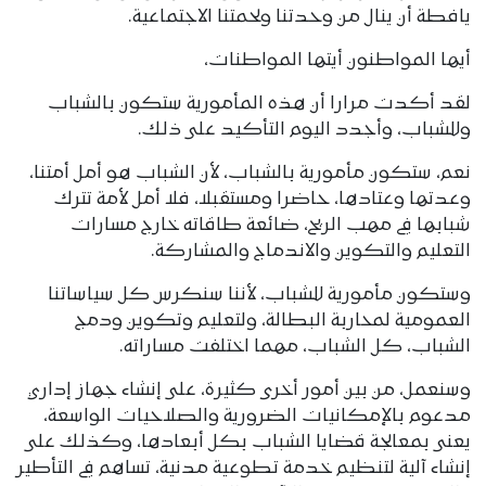
يافطة أن ينال من وحدتنا ولحمتنا الاجتماعية.
أيها المواطنون أيتها المواطنات،
لقد أكدت مرارا أن هذه المأمورية ستكون بالشباب
وللشباب، وأجدد اليوم التأكيد على ذلك.
نعم، ستكون مأمورية بالشباب، لأن الشباب هو أمل أمتنا،
وعدتها وعتادها، حاضرا ومستقبلا، فلا أمل لأمة تترك
شبابها في مهب الريح، ضائعة طاقاته خارج مسارات
التعليم والتكوين والاندماج والمشاركة.
وستكون مأمورية للشباب، لأننا سنكرس كل سياساتنا
العمومية لمحاربة البطالة، ولتعليم وتكوين ودمج
الشباب، كل الشباب، مهما اختلفت مساراته.
وسنعمل، من بين أمور أخرى كثيرة، على إنشاء جهاز إداري
مدعوم بالإمكانيات الضرورية والصلاحيات الواسعة،
يعنى بمعالجة قضايا الشباب بكل أبعادها، وكذلك على
إنشاء آلية لتنظيم خدمة تطوعية مدنية، تساهم في التأطير