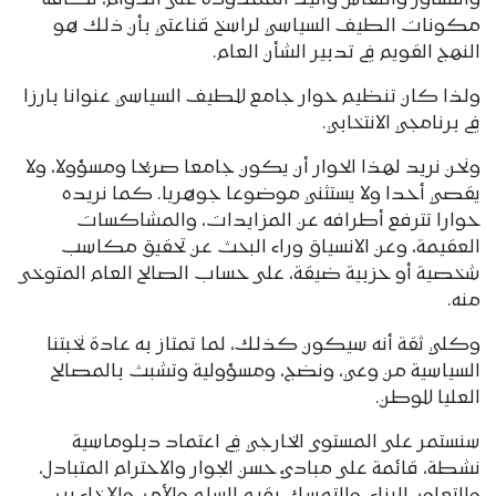
مكونات الطيف السياسي لراسخ قناعتي بأن ذلك هو
النهج القويم في تدبير الشأن العام.
ولذا كان تنظيم حوار جامع للطيف السياسي عنوانا بارزا
في برنامجي الانتخابي.
ونحن نريد لهذا الحوار أن يكون جامعا صريحا ومسؤولا، ولا
يقصي أحدا ولا يستثني موضوعا جوهريا. كما نريده
حوارا تترفع أطرافه عن المزايدات، والمشاكسات
العقيمة، وعن الانسياق وراء البحث عن تحقيق مكاسب
شخصية أو حزبية ضيقة، على حساب الصالح العام المتوخى
منه.
وكلي ثقة أنه سيكون كذلك، لما تمتاز به عادة نخبتنا
السياسية من وعي، ونضج، ومسؤولية وتشبث بالمصالح
العليا للوطن.
سنستمر على المستوى الخارجي في اعتماد دبلوماسية
نشطة، قائمة على مبادئ حسن الجوار والاحترام المتبادل،
والتعاون البناء، والتمسك بقيم السلم والأمن والإخاء بين