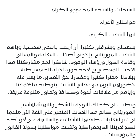
السيدات والسادة المدعوون الكرام،
مواطني الأعزاء،
أيها الشعب الكريم،
يسعدني ويشرفني كثيرا، أن أرحب باسمي شخصيا، وباسم
الشعب الموريتاني، بإخوتي أصحاب الفخامة والمعالي
وقادة الدول ورؤساء الوفود، شاكرا لهم مشاركتنا هذا
الحدث المفصلي في تجدد دورة الحياة الديمقراطية
ببلادنا، معتزا كثيرا ومقدرا، حق التقدير، ما يعبر عنه
حضورهم اليوم من معاني التشبث بتوطيد ما يجمعنا
وإياهم من علاقات أخوة وصداقة وتعاون متنوعة عريقة.
ويطيب لي كذلك التوجه بالشكر والتهنئة للشعب
الموريتاني صانع هذا الحدث المتميز على الثقة التي منحها
لي عبر انتخابات طبعتها الشفافية والسلاسة على نحو أكد
نضج تجربتنا الديمقراطية وتشبث مواطنينا بدولة القانون
والمؤسسات.