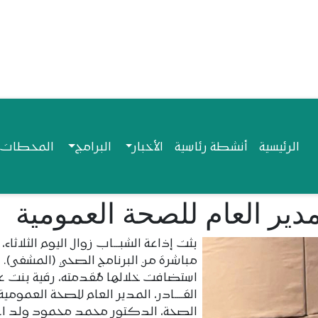
Navigation princip
الرئيسية
أنشطة رئاسية
الأخبار
البرامج
المحطات ا
ير العام للصحة العمومية
بثت إذاعة الشبـــاب زوال اليوم الثلاثاء،
مباشرة من البرنامج الصحي (المشفى).
استضافت خلالها مُقدمته، رقية بنت ع
القــــادر، المدير العام للصحة العمومية
الصحة، الدكتور محمد محمود ولد اع