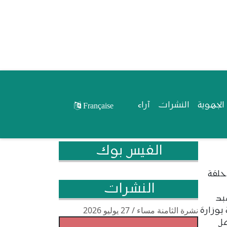
لجهوية
النشرات
آراء
Française
الفيس بوك
 حلقة
النشرات
بد
نشرة الثامنة مساء / 27 يوليو 2026
 بوزارة
ل