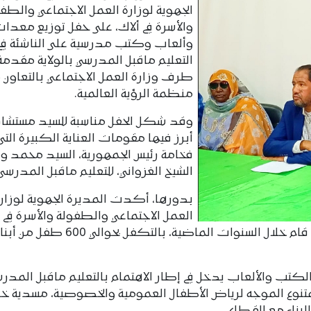
الجهوية لوزارة العمل الاجتماعي والطف
والأسرة في ألاك، على حفل توزيع معدا
وألعاب وكتب مدرسية على الناشئة في
التعليم ماقبل المدرسي بالولاية مقدمة
طرف وزارة العمل الاجتماعي بالتعاون 
منظمة الرؤية العالمية.
وقد شكل الحفل مناسبة للسيد مستشار 
أبرز فيها مقومات العناية الكبيرة التي 
فخامة رئيس الجمهورية، السيد محمد و
الشيخ الغزواني، للتعليم ماقبل المدرسي
بدورها، أكدت المديرة الجهوية لوزار
العمل الاجتماعي والطفولة والأسرة في و
لبراكنة، السيدة توت بنت يعقوب، أن القطاع قام خلال السنوات الماضية، بالتكفل بحوالي 600 طفل من
لكتب والألعاب يدخل في إطار الاهتمام بالتعليم ماقبل المدر
متنوع الموجه لرياض الأطفال العمومية والخصوصية، مسدية خ