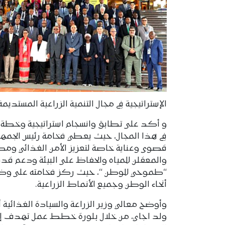
الإستراتيجية في مجال التنمية الزراعية المستديمة
و أكد على تطابق وانسجام استراتيجية وخطة عمل 
في هذا المجال، حيث يعطي فخامة رئيس الجمهوري
قصوى وعناية خاصة لتعزيز الأمن الغذائي ومكاف
والمعقلن للمياه والحفاظ على البيئة ودعم قدرة
“طموحي للوطن “، حيث ركز فخامته على وضع 
أنحاء الوطن وجميع الأنماط الزراعية.
وأوضح معالي وزير الزراعة والسيادة الغذائية أ
ولد اجاي، من خلال بلورة خطط عمل تهدف إلى ت