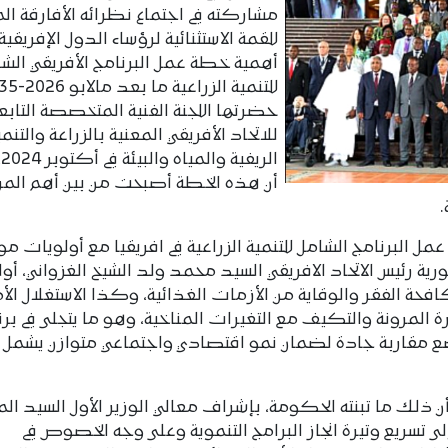
مشاركته في اجتماع نظرائه الأفارقة ا
للقمة الاستثنائية لرؤساء الدول الإفريقية
أهمية خطة عمل البرنامج الأفريقي الش
حضرتها اللجنة الفنية المتخصصة التابع
للاتحاد الأفريقي المعنية بالزراعة والتنمي
ال
أن هذه الخطة أصبحت من بين أهم المر
.
البرنامج الشامل للتنمية الزراعية في افريقيا مع أولويات موري
ة رئيس الاتحاد الافريقي السيد محمد ولد الشيخ الغزواني، أول
حة الفقر والوقاية من الأزمات الغذائية، وكذا الاستغلال الأم
 المرونة والتكيف مع التغيرات المناخية، وهو ما يتجلى في برن
مقاربة جادة لضمان نمو اقتصادي واجتماعي متوازن يشمل 
ن ذلك ما تبنته الحكومة، بإشراف معالي الوزير الأول السيد الم
سريع وتيرة انجاز البرامج التنموية وعلى وجه الخصوص في