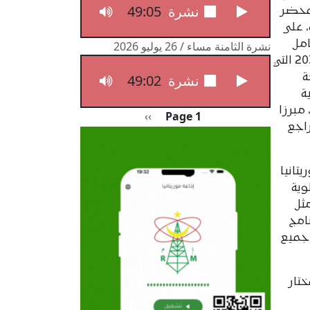
49:05
نشرة الثامنة مساء / 27 يوليو 2026
لمحضر
، على
امل
نشرة الثامنة مساء / 26 يوليو 2026
للتنمية الزراعية ما بعد مالابو 2026-2035 التي
ة
49:02
نشرة الثامنة مساء / 26 يوليو 2026
ة
ريفية والمياه والبيئة في أكتوبر 2024، مبرزا
Pagination
الصفحة التالية
››
Page 1
اجع
تانيا
وية
ثل
امج
جميع
ختار