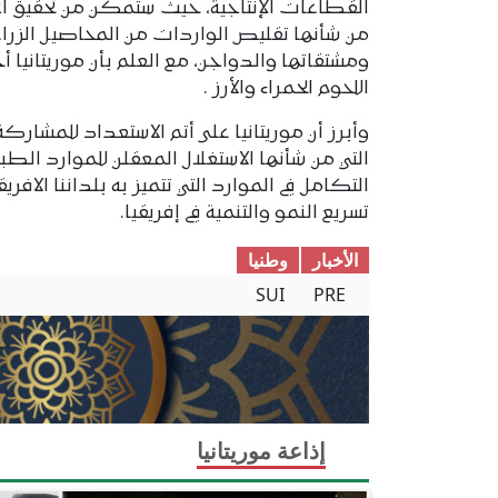
القطاعات الإنتاجية، حيث ستمكن من تحقيق انج
من شأنها تقليص الواردات من المحاصيل الزراعية
ومشتقاتها والدواجن، مع العلم بأن موريتانيا 
اللحوم الحمراء والأرز .
وأبرز أن موريتانيا على أتم الاستعداد للمشارك
التي من شأنها الاستغلال المعقلن للموارد الطبيع
التكامل في الموارد التي تتميز به بلداننا الافر
تسريع النمو والتنمية في إفريقيا.
الأخبار
وطنیا
SUI
PRE
إذاعة موريتانيا