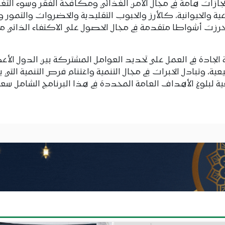
ازات هامة في مجال الأمن الغذائي ومكافحة الفقر وسوء التغذ
 والحيوانية، كالأرز والحبوب التقليدية والخضروات والتمور وال
أحرزت أشواطا متقدمة في مجال الحصول على الاكتفاء الذاتي م
ة الجادة في العمل على تحديد العوامل المشتركة بين الدول الأع
ية، وتبادل الخبرات في مجال التنمية واغتنام فرص التنمية التي 
يقية لبلوغ الأهداف العامة المحددة في هذا البرنامج الشامل سعيا