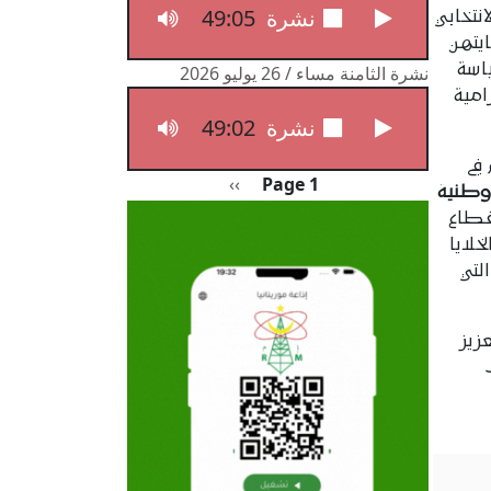
49:05
نشرة الثامنة مساء / 27 يوليو 2026
نتخابي
يتهن
اسة
نشرة الثامنة مساء / 26 يوليو 2026
امية
49:02
نشرة الثامنة مساء / 26 يوليو 2026
في
Pagination
الصفحة التالية
››
Page 1
وطنية
قطاع
خلايا
لتي
زيز
ت