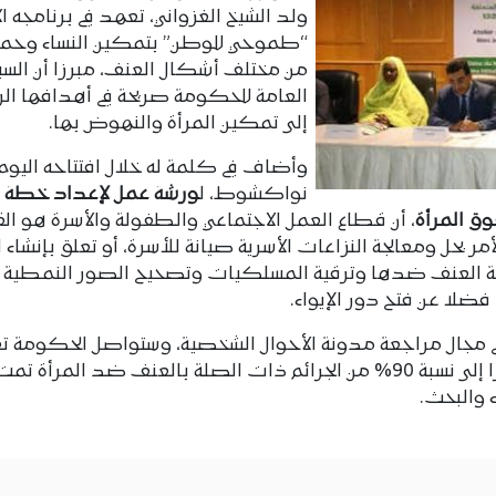
ولد الشيخ الغزواني، تعهد في برنامجه الا
“طموحي للوطن” بتمكين النساء وحما
من مختلف أشكال العنف، مبرزا أن السي
العامة للحكومة صريحة في أهدافها الر
إلى تمكين المرأة والنهوض بها.
وأضاف في كلمة له خلال افتتاحه اليوم 
نواكشوط، ل
ورشة عمل لإعداد خطة 
وق المرأة
، أن قطاع العمل الاجتماعي والطفولة والأسرة هو ال
ر بحل ومعالجة النزاعات الأسرية صيانة للأسرة، أو تعلق بإنشاء ال
اربة العنف ضدها وترقية المسلكيات وتصحيح الصور النمطية ا
فضلا عن فتح دور الإيواء.
جال مراجعة مدونة الأحوال الشخصية، وستواصل الحكومة تع
ترسانتها القانونية الضامنة لحقوق المرأة، مشيرا إلى نسبة 90% من الجرائم ذات الصلة بالعنف ضد المرأة تم
 والبحث.