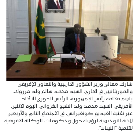
شارك معالي وزير الشؤون الخارجية والتعاون الإفريقي
والموريتانيين في الخارج، السيد محمد سالم ولد مرزوك،
باسم فخامة رئيس الجمهورية، الرئيس الدوري للاتحاد
الأفريقي، السيد محمد ولد الشيخ الغزواني، اليوم الاثنين،
عبر تقنية الفيديو كونفيرانس، في الاجتماع الثاني والأربعين
للجنة التوجيهية لرؤساء دول وحكومات الوكالة الافريقية
للتنمية “النيباد”.