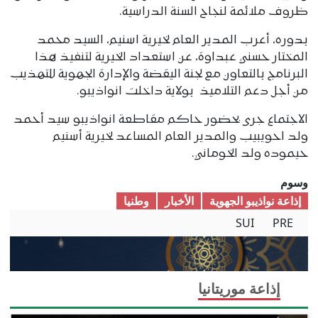
ظروف ملائمة لنجاح السنة الدراسية.
بدوره، أعرب المدير العام لخيرية اسنيم، السيد محمد
المختار حسني عبداوة، عن استعداد الخيرية لتنفيذ هذا
البرنامج بالتعاون مع لجنة اليقضة والإدارة الجهوية للتهذيب
من أجل دعم التلاميذ بولاية داخلت انواذيبو.
الاجتماع جرى بحضور حاكم مقاطعة انواذيبو سيد أحمد
ولد احويبيب والمدير العام المساعد لخيرية أسنيم
حيموده ولد الخوماني.
وسوم
إذاعة نواذيبو الجهوية
الأخبار
وطنیا
SUI
PRE
إذاعة موريتانيا