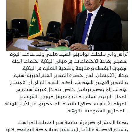
ترأس والي داخلت نواذيبو السيد ماحي ولد حامد اليوم
الخميس بقاعة الاجتماعات في مباني الولاية اجتماعا للجنة
الجهوية لليقظة و متابعة وضعية التعليم في الولاية.
وخلال الاجتماع، الذي حضره المدير العام الخيرية أسنيم
والمدير الجهوي للتهذيب، أكد السيد الوالي أن الاجتماع
يهدف إلى وضع برنامج خاص بتدخل خيرية أسنيم في
المجال التربوي يتعلق بدعم وتمويل دورس التقوية في
المواد الأساسية لصالح التلاميذ المنحدرين من الأسر الهشة
بالمدارس العمومية بالولاية.
ودعا اللجنة إلى ضرورة متابعة سير العملية الدراسية
وتقييم الحصيلة والتأمل للمستقبل وملاحظة النواقص لخلق