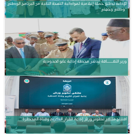
الإذاعة تطلق حملة إعلامية لمواكبة النسخة الثانية من البرنامج الوطني
“وطني وجهتي”
وزير الثقــــــــــافة يدشن محطة إذاعة غابو الحدودية
افتتاح ملتقى تطوير ورش إذاعة القرآن الكريم وقناة المحظرة