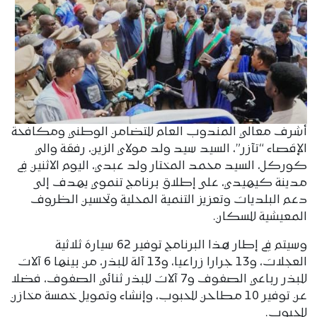
أشرف معالي المندوب العام للتضامن الوطني ومكافحة
الإقصاء “تآزر”، السيد سيد ولد مولاي الزين، رفقة والي
كوركل، السيد محمد المختار ولد عبدي، اليوم الاثنين في
مدينة كيهيدي، على إطلاق برنامج تنموي يهدف إلى
دعم البلديات وتعزيز التنمية المحلية وتحسين الظروف
المعيشية للسكان.
وسيتم في إطار هذا البرنامج توفير 62 سيارة ثلاثية
العجلات، و13 جرارا زراعيا، و13 آلة للبذر، من بينها 6 آلات
للبذر رباعي الصفوف و7 آلات للبذر ثنائي الصفوف، فضلا
عن توفير 10 مطاحن للحبوب، وإنشاء وتمويل خمسة مخازن
للحبوب.