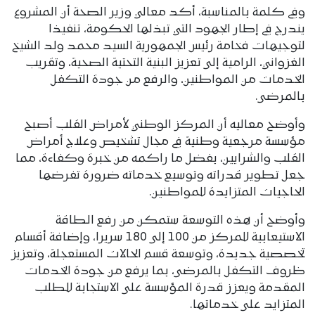
وفي كلمة بالمناسبة، أكد معالي وزير الصحة أن المشروع
يندرج في إطار الجهود التي تبذلها الحكومة، تنفيذا
لتوجيهات فخامة رئيس الجمهورية السيد محمد ولد الشيخ
الغزواني، الرامية إلى تعزيز البنية التحتية الصحية، وتقريب
الخدمات من المواطنين، والرفع من جودة التكفل
بالمرضى.
وأوضح معاليه أن المركز الوطني لأمراض القلب أصبح
مؤسسة مرجعية وطنية في مجال تشخيص وعلاج أمراض
القلب والشرايين، بفضل ما راكمه من خبرة وكفاءة، مما
جعل تطوير قدراته وتوسيع خدماته ضرورة تفرضها
الحاجيات المتزايدة للمواطنين.
وأوضح أن هذه التوسعة ستمكن من رفع الطاقة
الاستيعابية للمركز من 100 إلى 180 سريرا، وإضافة أقسام
تخصصية جديدة، وتوسعة قسم الحالات المستعجلة، وتعزيز
ظروف التكفل بالمرضى، بما يرفع من جودة الخدمات
المقدمة ويعزز قدرة المؤسسة على الاستجابة للطلب
المتزايد على خدماتها.