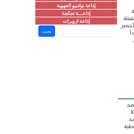
إذاعة نواذيبو الجهوية
إذاعـــة تجكجة
تلة
إذاعة ازويرات
لأخضر
بحث
بدأ
حمد
ا
يد
اطية