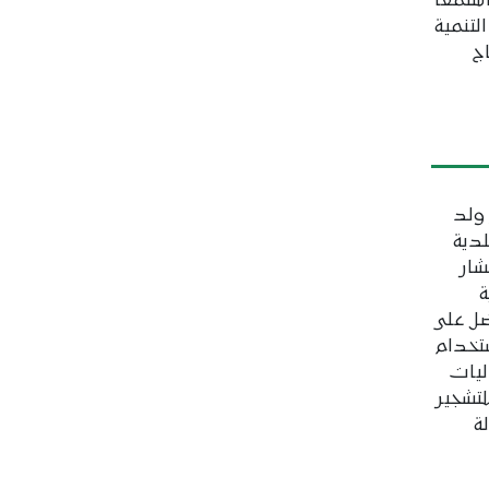
ستمعا
لتنمية
اج
ولد
دية
شار
ة
ضل على
ستخدام
ليات
لتشجير
الة