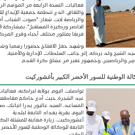
فعاليات النسخة الرابعة من الموسم الر
والثقافي، الذي تنظمه جمعية الإبداع للث
والرياضة تحت شعار: "صوت الشباب أم
الحاضر وركيز
فريقا يمثلون مختلف أحياء وقرى المركز
وشهد حفل الافتتاح حضورا رسميا وشعب
 الشيخ ولد بركه، إلى جانب السلطات الإدارية والأمنية،
ويين والرياضيين، وجمهور غفير من عشاق كرة القدم.
الة الوطنية للسور الأخضر الكبير بأغشوركيت
تواصلت اليوم، بولاية لبراكنه، فعاليات
عيد الشجرة، حيث أدى حاكم مقاطعة 
المساعد، السيد عاليون بدرا انيانك، ص
اليوم، بقرية بغداد التابعة لبلدية
أغشوركيت، زيارة معاينة للمشتلة الك
التابعة للوكالة الوطنية للسور الأخضر
الكبير.