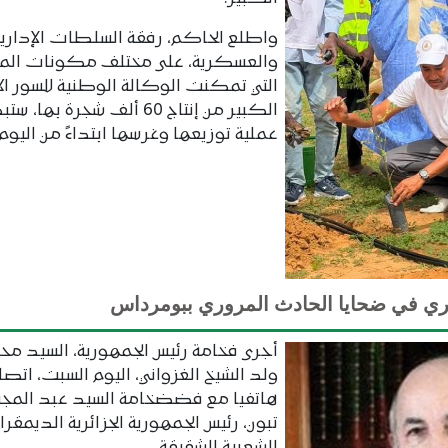
واطلع الحاكم، رفقة السلطات الإدارية
والعسكرية، على مختلف مكونات المش
التي تمكنت الوكالة الوطنية للسور ا
الكبير من إنتاج 60 ألف شجرة بها، ست
عملية توزيعها وغرسها ابتداءً من اليوم.
ري في ضحايا الحادث المروري ببومرداس
أجرى فخامة رئيس الجمهورية، السيد م
ولد الشيخ الغزواني، اليوم السبت، اتصال
هاتفيا مع فضضخامة السيد عبد المج
تبون، رئيس الجمهورية الجزائرية الديمقر