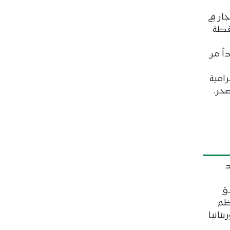
ر في
قطة
ً من
رامية
صحر.
د
اق
ظم
تانيا