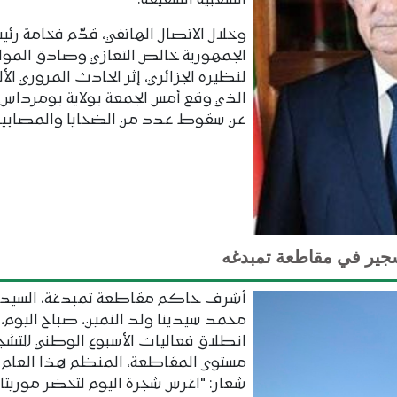
الشعبية الشقيقة.
وخلال الاتصال الهاتفي، قدّم فخامة رئي
الجمهورية خالص التعازي وصادق الموا
لنظيره الجزائري، إثر الحادث المروري الأل
الذي وقع أمس الجمعة بولاية بومرداس،
عن سقوط عدد من الضحايا والمصابين
شجير في مقاطعة تمبدغه
أشرف حاكم مقاطعة تمبدغة، السيد
محمد سيدينا ولد النمين، صباح اليوم، 
انطلاق فعاليات الأسبوع الوطني للتشج
مستوى المقاطعة، المنظم هذا العام 
شعار: "اغرس شجرة اليوم لتخضر موريتان