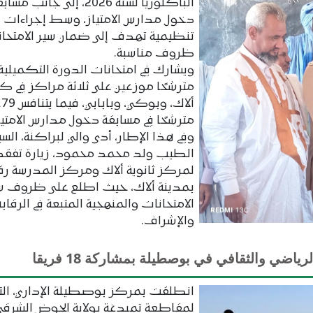
الباكلوريا لسنة 2026، إلى جانب مسا
دخول مدارس الامتياز، وسط إجراءات
تنظيمية تهدف إلى ضمان سير الامتحان
ظروف مناسبة.
مترشحًا موزعين على ثلاثة مراكز في ك
ألاك، وبوكي، وبابابي، فيما ي
مترشحًا في مسابقة دخول مدارس الامتيا
وفي هذا الإطار، أدى والي لبراكنة، الس
الطيب ولد محمد محمود، زيارة تفقد
بمدينة ألاك، حيث اطلع على ظروف س
الامتحانات والمنهجية المتبعة في الرقابة
والإشراف.
اضي والثقافي في بوصطيلة بمشاركة 18 فريقا
انطلقت بمركز بوصطيلة الإداري، التا
لمقاطعة تمبدغة بولاية الحوض الشرقي