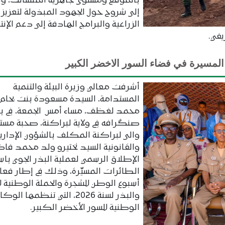
بالموقع ومستوى جاهزية المنشآنت، وا
إلى شروح حول الجهود المبذولة لتعزيز ا
الزراعية والبرامج الهادفة إلى دعم الإنت
في.
المسيرة في فضاء السور الاخضر الكبير
أشرفت معالي وزيرة البيئة والتنمية
المستدامة، السيدة مسعودة بنت بحام 
محمد لغظف، مساء أمس الجمعة، في بل
صنگرافه في ولاية لبراكنة، صحبة مست
والى لبراكنة المكلف بالشؤون الإداري
والقانونية السيد نختيرو ولد محمد فا
الإطلاق الرسمي لعملية البذر الجوي با
الطائرات المسيّرة، وذلك في إطار فعا
أسبوع الوطن للشجرة والحملة الوطنية ل
والبذر لسنة 2026، التي تنظمها الوك
الوطنية للسور الأخضر الكبير.