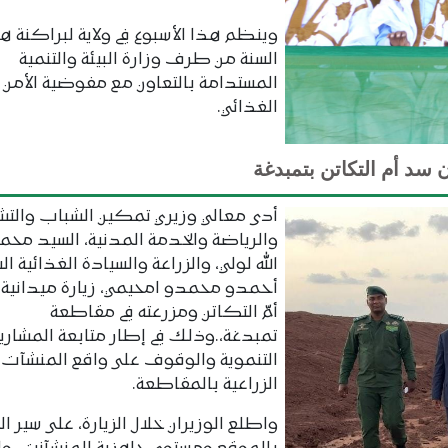
وينظم هذا الأسبوع في ولاية لبراكنة ه
السنة من طرف وزارة البيئة والتنمية
المستدامة بالتعاون مع مفوضية الأمن
الغذائي.
 سد أم التكاتن بتمبدغة
أدى معالي وزيري تمكين الشباب والتش
والرياضة والخدمة المدنية، السيد محم
الله لولي، والزراعة والسيادة الغذائية ا
أحمدو محمدو امحيمي، زيارة ميدانية
أمّ التكاتن ومزرعته في مقاطعة
تمبدغة،.وذلك في إطار متابعة المشاري
التنموية والوقوف على واقع المنشآت
الزراعية بالمقاطعة.
واطلع الوزيران خلال الزيارة، على سير ا