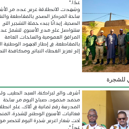
غدًا."
وشهدت الانطلاقة غرس عدد من الأشجا
ساحة المركز الصحي بالمقاطعة والن
الصحية، إيذانًا ببدء حملة التشجير التي
ستتواصل على مدى الأسبوع، لتشمل عددا
المرافق العمومية والساحات العامة
بالمقاطعة، في إطار الجهود الوطنية ال
إلى تعزيز الغطاء النباتي ومكافحة الت
ي للشجرة
أشرف والي لبراكنة، السيد الطيب ول
محمد محمود، صباح اليوم من ساحة
المدرسة رقم ثمانية في ألاك، على انطل
فعاليات الأسبوع الوطني للشجرة، المن
تحت شعار اغرس شجرة اليوم لتخضر موري
غداً ".