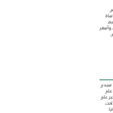
س
ساة
يم
 وأسفر
.
 سيدي
على
ير على
تحت
يا