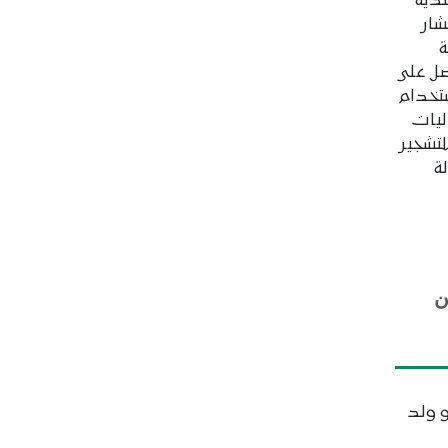
دية
شار
ة
ضل على
ستخدام
ليات
لتشجير
الة
ن
و ولد