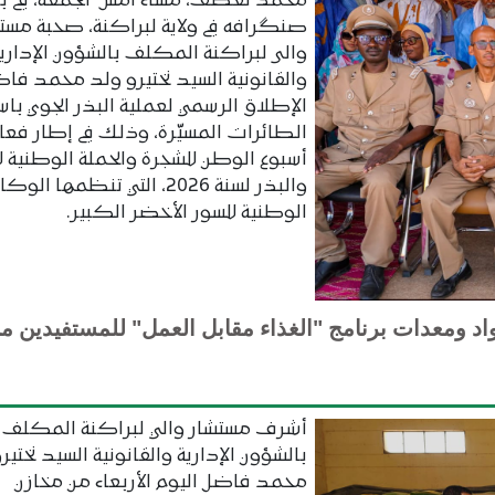
محمد لغظف، مساء أمس الجمعة، في بل
صنگرافه في ولاية لبراكنة، صحبة مست
والى لبراكنة المكلف بالشؤون الإداري
والقانونية السيد نختيرو ولد محمد فا
الإطلاق الرسمي لعملية البذر الجوي با
الطائرات المسيّرة، وذلك في إطار فعا
أسبوع الوطن للشجرة والحملة الوطنية ل
والبذر لسنة 2026، التي تنظمها الوك
الوطنية للسور الأخضر الكبير.
اد ومعدات برنامج "الغذاء مقابل العمل" للمستفيدين م
أشرف مستشار والي لبراكنة المكلف
بالشؤون الإدارية والقانونية السيد نختير
محمد فاضل اليوم الأربعاء من مخازن