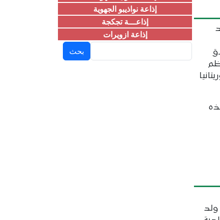
إذاعة نواذيبو الجهوية
إذاعـــة تجكجة
د
إذاعة ازويرات
بحث
اق
ظم
تانيا
ذه
ولد