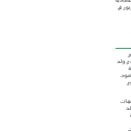
تصادية
يون في
ي
ي ولد
ة
مود،
ي
يهات
لد
ت