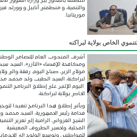
منظمة بالتعاون بين وزارة الشؤون الاق
والتنمية، و منظمتي أنابيل و وورلد فيز
موريتانيا.
تنموي الخاص بولاية لبراكنه
أشرف المندوب العام للتضامن الوطن
ومكافحة الإقصاء «التآزر»، السيد سيد
مولاي الزين، صباح اليوم، رفقة والي ولاي
لبراكنة، السيد الطيب ولد محمد مح
اليوم الإثنين على إطلاق البرنامج التنمو
الخاص بولاية لبراكنة.
ويأتي إطلاق هذا البرنامج تنفيذا لتوج
فخامة رئيس الجمهورية، السيد محمد و
الشيخ الغزواني، الرامية إلى تعزيز التنمية
المحلية، وتحسين الظروف المعيشية
للمواطنين، وتوسيع الولوج إلى الخدما