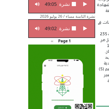
49:05
نشرة الثامنة مساء / 27 يوليو 2026
لشهادة
بقة
نشرة الثامنة مساء / 26 يوليو 2026
ات في
49:02
نشرة الثامنة مساء / 26 يوليو 2026
ويشارك في امتحانات الدورة التكميلية 235
Pagination
ل من
الصفحة التالية
››
Page 1
تنافس 179
ز.
يد
ية
لمركز ثانوية ألاك ومركز المدرسة رقم (5)
ير