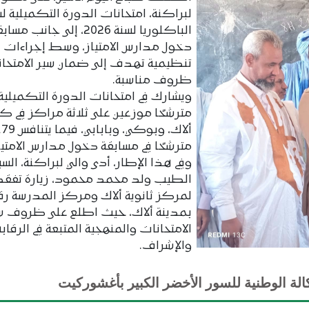
لبراكنة، امتحانات الدورة التكميلية 
الباكلوريا لسنة 2026، إلى جانب مسا
دخول مدارس الامتياز، وسط إجراءات
تنظيمية تهدف إلى ضمان سير الامتحان
ظروف مناسبة.
مترشحًا موزعين على ثلاثة مراكز في ك
ألاك، وبوكي، وبابابي، فيما ي
مترشحًا في مسابقة دخول مدارس الامتيا
وفي هذا الإطار، أدى والي لبراكنة، الس
الطيب ولد محمد محمود، زيارة تفقد
بمدينة ألاك، حيث اطلع على ظروف س
الامتحانات والمنهجية المتبعة في الرقابة
والإشراف.
الة الوطنية للسور الأخضر الكبير بأغشوركيت