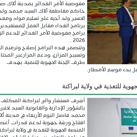
مفوضية الأمن الغذائي بمدينة ألاك ص
حاكم مقاطعة ألاك السيد محمد ولد
الحسين ولد أجيه على تسليم مواد ومع
برنامج الغذاء مقابل العمل للمستفيدين
برامج مفوضية الأمن الغذائي للدعم الز
2026 .
وتتضمن هذه البرامج إصلاح وترميم ال
وتسييج المزارع، ودعم المزارعين المختار
طرف اللجنة الجهوية للتنمية، بهدف
ل بدء موسم الأمطار.
ية للتغذية في ولاية لبراكنة
أشرف مستشار والي لبراكنة المكلف
بالشؤون الإدارية والقانونية السيد نختير
محمد فاضل اليوم الأربعاء في مدينة ألا
افتتاح ورشة جهوية لدعم قدرات أعضا
المنصة الجهوية للتغذية في ولاية لبراكنة