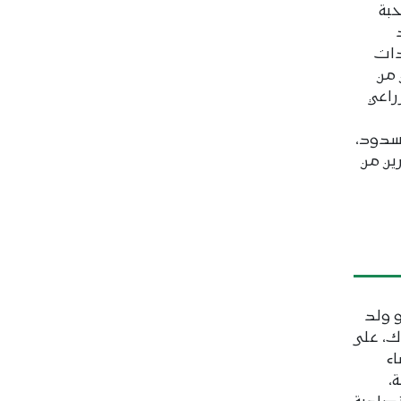
حبة
دات
 من
راعي
سدود،
ين من
و ولد
ك، على
ء
،