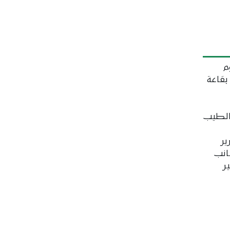
م
ين، دورته العادية الثالثة لسنة 2026، بقاعة
 الطيب
ير
جانب
ر