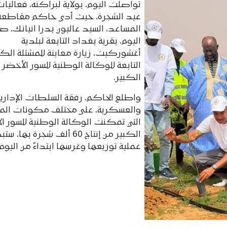
تواصلت اليوم، بولاية لبراكنه، فعاليات
عيد الشجرة، حيث أدى حاكم مقاطعة 
المساعد، السيد عاليون بدرا انيانك، ص
اليوم، بقرية بغداد التابعة لبلدية
أغشوركيت، زيارة معاينة للمشتلة الك
التابعة للوكالة الوطنية للسور الأخضر
الكبير.
واطلع الحاكم، رفقة السلطات الإدارية
والعسكرية، على مختلف مكونات المش
التي تمكنت الوكالة الوطنية للسور ا
الكبير من إنتاج 60 ألف شجرة بها، ست
عملية توزيعها وغرسها ابتداءً من اليوم.