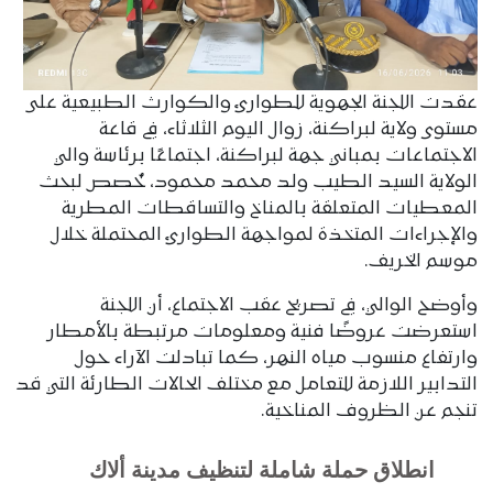
عقدت اللجنة الجهوية للطوارئ والكوارث الطبيعية على
مستوى ولاية لبراكنة، زوال اليوم الثلاثاء، في قاعة
الاجتماعات بمباني جهة لبراكنة، اجتماعًا برئاسة والي
الولاية السيد الطيب ولد محمد محمود، خُصص لبحث
المعطيات المتعلقة بالمناخ والتساقطات المطرية
والإجراءات المتخذة لمواجهة الطوارئ المحتملة خلال
موسم الخريف.
وأوضح الوالي، في تصريح عقب الاجتماع، أن اللجنة
استعرضت عروضًا فنية ومعلومات مرتبطة بالأمطار
وارتفاع منسوب مياه النهر، كما تبادلت الآراء حول
التدابير اللازمة للتعامل مع مختلف الحالات الطارئة التي قد
تنجم عن الظروف المناخية.
انطلاق حملة شاملة لتنظيف مدينة ألاك