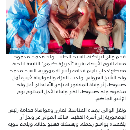
قدم والي لبراكنة، السيد الطيب ولد محمد محمود،
مساء اليوم الأربعاء بقرية "أخريزة كيمي" التابعة لبلدية
مقطع لحجار، باسم فخامة رئيس الجمهورية، السيد محمد
ولد الشيخ الغزواني، واجب العزاء والمواساة لأسرة أهل
صيبوط، إثر وفاة المغفور له بإذن الله تعالى أعل ولد
محمود ولد صيبوط، الذي وافاه الأجل المحتوم يوم
الإثنين الماضي.
ونقل الوالي، بهذه المناسبة، تعازي ومواساة فخامة رئيس
الجمهورية إلى أسرة الفقيد، سائلا المولى عز وجل أن
يتغمده بواسع رحمته، ويسكنه فسيح جناته، ويلهم ذويه