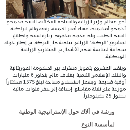
أدى معالي وزير الزراعة والسيادة الغذائية، السيد محمدو
أحمدو أمحيميد، مساء أمس الجمعة، رفقة والي لبراكنة،
السيد الطيب ولد محمد محمود، زيارة تفقد واطلاع
لمشروع "الركبة" الزراعي ببلدية دار البركة، في إطار جولة
ميدانية لمتابعة تقدم الأشغال في المشاريع الزراعية
الهيكلية.
وينفذ المشروع بتمويل مشترك بين الحكومة الموريتانية
والبنك الإسلامي للتنمية، بغلاف مالي يتجاوز 6 مليارات
أوقية قديمة، ويشمل استصلاح مساحة تبلغ 1575 هكتاراً
موزعة على ثلاثة مقاطع، إضافة إلى حفر قنوات مائية
بطول 25 كيلومتراً.
ورشة في ألاك حول الإستراتيجية الوطنية
لمأسسة النوع