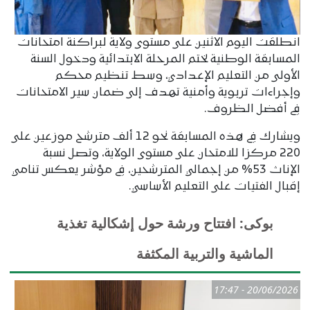
انطلقت اليوم الاثنين على مستوى ولاية لبراكنة امتحانات
المسابقة الوطنية لختم المرحلة الابتدائية ودخول السنة
الأولى من التعليم الإعدادي، وسط تنظيم محكم
وإجراءات تربوية وأمنية تهدف إلى ضمان سير الامتحانات
في أفضل الظروف.
ويشارك في هذه المسابقة نحو 12 ألف مترشح موزعين على
220 مركزا للامتحان على مستوى الولاية، وتصل نسبة
الإناث 53% من إجمالي المترشحين، في مؤشر يعكس تنامي
إقبال الفتيات على التعليم الأساسي.
بوكى: افتتاح ورشة حول إشكالية تغذية
الماشية والتربية المكثفة
20/06/2026 - 17:47