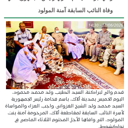
وفاة النائب السابقة آمنة المولود
18/06/2026 - 14:30
قدم والي لبراكنة، السيد الطيب ولد محمد محمود،
اليوم الخميس بمدينة ألاك، باسم فخامة رئيس الجمهورية
السيد محمد ولد الشيخ الغزواني، واجب العزاء والمواساة
لأسرة النائب السابقة لمقاطعة ألاك، المرحومة آمنة بنت
المولود، التي وافاها الأجل المحتوم الثلاثاء الماضي في
نواكشوط.