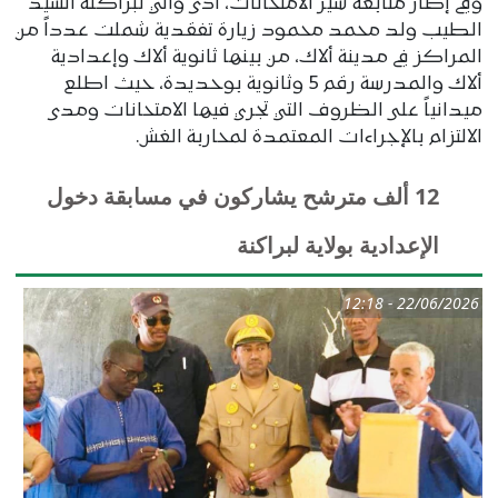
وفي إطار متابعة سير الامتحانات، أدى والي لبراكنة السيد
الطيب ولد محمد محمود زيارة تفقدية شملت عدداً من
المراكز في مدينة ألاك، من بينها ثانوية ألاك وإعدادية
ألاك والمدرسة رقم 5 وثانوية بوحديدة، حيث اطلع
ميدانياً على الظروف التي تجري فيها الامتحانات ومدى
الالتزام بالإجراءات المعتمدة لمحاربة الغش.
12 ألف مترشح يشاركون في مسابقة دخول
الإعدادية بولاية لبراكنة
22/06/2026 - 12:18