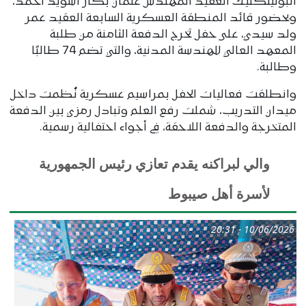
البوليتكنيك العقيد المهندس عثمان بكار أسويد أحمد،
وبحضور قائد المنطقة العسكرية السابعة العقيد عمر
ولد سيدي، على حفل تخرج الدفعة الثامنة من طلبة
المعهد العالي للهندسة المدنية، والتي تضم 74 طالبًا
وطالبة.
وانطلقت فعاليات الحفل بمراسيم عسكرية نُظمت داخل
ميدان التدريب، شملت رفع العلم وتبادل رمزي بين الدفعة
المتخرجة والدفعة اللاحقة، في أجواء احتفالية رسمية.
والي لبراكنه يقدم تعازي رئيس الجمهورية
لأسرة أهل صيبوط
10/06/2026 - 20:31