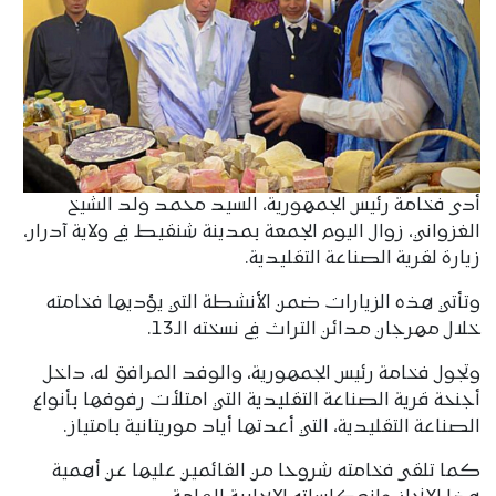
أدى فخامة رئيس الجمهورية، السيد محمد ولد الشيخ
الغزواني، زوال اليوم الجمعة بمدينة شنقيط في ولاية آدرار،
زيارة لقرية الصناعة التقليدية.
وتأتي هذه الزيارات ضمن الأنشطة التي يؤديها فخامته
خلال مهرجان مدائن التراث في نسخته الـ13.
وتجول فخامة رئيس الجمهورية، والوفد المرافق له، داخل
أجنحة قرية الصناعة التقليدية التي امتلأت رفوفها بأنواع
الصناعة التقليدية، التي أعدتها أياد موريتانية بامتياز.
كما تلقى فخامته شروحا من القائمين عليها عن أهمية