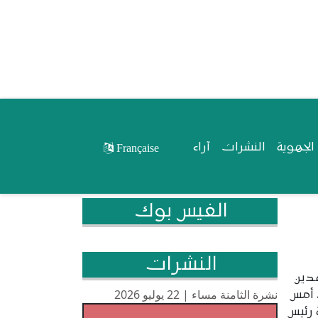
لجهوية
النشرات
آراء
Française
الفيس بوك
النشرات
دين
نشرة الثامنة مساء | 22 يوليو 2026
 أمس
 رئيس