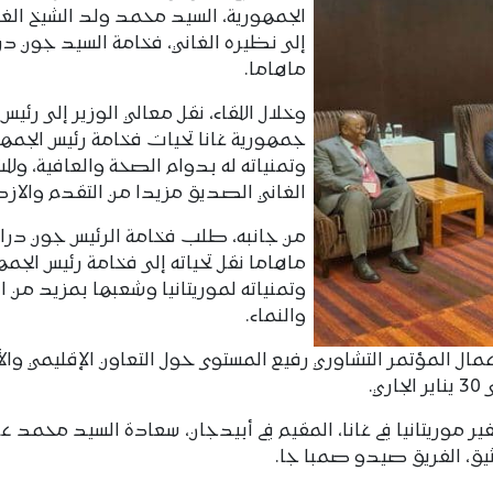
الجمهورية، السيد محمد ولد الشيخ الغز
إلى نظيره الغاني، فخامة السيد جون در
ماهاما.
وخلال اللقاء، نقل معالي الوزير إلى رئيس
جمهورية غانا تحيات فخامة رئيس الجمهو
وتمنياته له بدوام الصحة والعافية، ول
الغاني الصديق مزيدا من التقدم والازد
من جانبه، طلب فخامة الرئيس جون درا
ماهاما نقل تحياته إلى فخامة رئيس الجمه
وتمنياته لموريتانيا وشعبها بمزيد من ا
والنماء.
مال المؤتمر التشاوري رفيع المستوى حول التعاون الإقليمي والأ
ر موريتانيا في غانا، المقيم في أبيدجان، سعادة السيد محمد عبد
ثيق، الفريق صيدو صمبا جا.