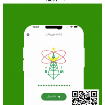
››
Page 2
‹‹