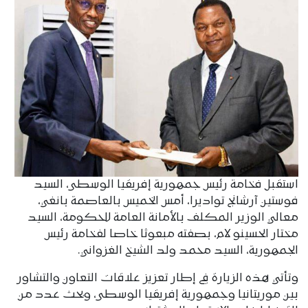
استقبل فخامة رئيس جمهورية إفريقيا الوسطى، السيد
فوستين آرشانج تواديرا، أمس الخميس بالعاصمة بانغي،
معالي الوزير المكلف بالأمانة العامة للحكومة، السيد
مختار الحسينو لام، بصفته مبعوثا خاصا لفخامة رئيس
الجمهورية، السيد محمد ولد الشيخ الغزواني.
وتأتي هذه الزيارة في إطار تعزيز علاقات التعاون والتشاور
بين موريتانيا وجمهورية إفريقيا الوسطى، وبحث عدد من