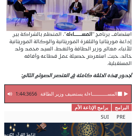
استضاف برنامج “
المســــــــاءلة
”، المنظم بالشراكة بين
إذاعة موريتانيا والتلفزة الموريتانية والوكالة الموريتانية
للأنباء، معالي وزير الطاقة والنفط، السيد محمد ولد
خالد، حيث استعرض حصيلة عمل قطاعه وآفاقه
المستقبلية.
تجدون هذه الحلقة كاملة في العنصر الصوتي التالي:
المســــــــــاءلة يستضيف وزير الطاقة والنفط
1:44:3656
البرامج
برامج الإذاعة الأم
SUI
PRE