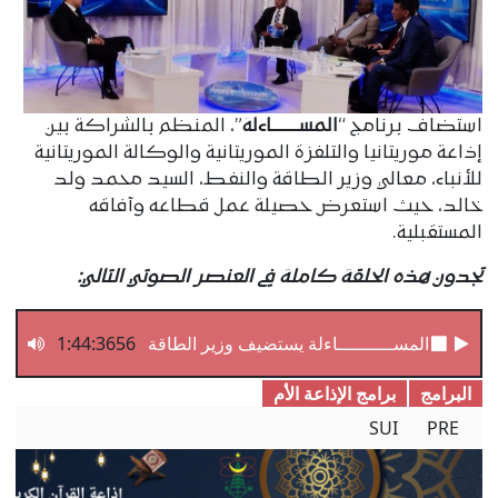
استضاف برنامج “
المســــــــاءلة
”، المنظم بالشراكة بين
إذاعة موريتانيا والتلفزة الموريتانية والوكالة الموريتانية
للأنباء، معالي وزير الطاقة والنفط، السيد محمد ولد
خالد، حيث استعرض حصيلة عمل قطاعه وآفاقه
المستقبلية.
تجدون هذه الحلقة كاملة في العنصر الصوتي التالي:
المســــــــــاءلة يستضيف وزير الطاقة والنفط
1:44:3656
البرامج
برامج الإذاعة الأم
SUI
PRE