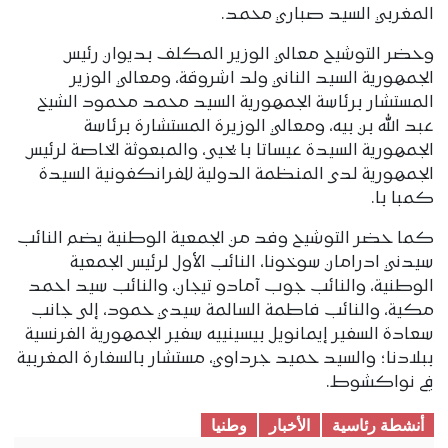
المغربي السيد صباري محمد.
وحضر التوشيح معالي الوزير المكلف بديوان رئيس
الجمهورية السيد الناني ولد اشروقة، ومعالي الوزير
المستشار برئاسة الجمهورية السيد محمد محمود الشيخ
عبد الله بن بيه، ومعالي الوزيرة المستشارة برئاسة
الجمهورية السيدة عيساتا با يحيى، والمبعوثة الخاصة لرئيس
الجمهورية لدى المنظمة الدولية للفرانكفونية السيدة
كمبا با.
كما حضر التوشيح وفد من الجمعية الوطنية يضم النائب
سيدني ادرامان سوخونا، النائب الأول لرئيس الجمعية
الوطنية، والنائب جوب آمادو تیجان، والنائب سيد احمد
مكية، والنائب فاطمة السالمة سيدي حمود، إلى جانب
سعادة السفير إيمانويل بيسينييه سفير الجمهورية الفرنسية
ببلادنا؛ والسيد حمید جرداوي، مستشار بالسفارة المغربية
في نواكشوط.
أنشطة رئاسية
الأخبار
وطنیا