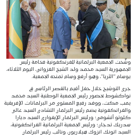
وشّحت الجمعية البرلمانية للفرنكفونية فخامة رئيس
الجمهورية السيد محمد ولد الشيخ الغزواني، اليوم الثلاثاء،
بوسام “الثريا”، وهو أرفع وسام تمنحه الجمعية.
جرى التوشيح خلال حفل أقيم بالقصر الرئاسي في
نواكشوط بحضور رئيس الجمعية الوطنية السيد محمد
بمب مكت، ووفد رفيع المستوى من البرلمانات الإفريقية
والفرانكفونية يضم رئيس البرلمان التشادي السيد عالى
كلوتو أتشومي؛ ورئيس البرلمان الإيفواري السيد ديارا
سدريك تدجان؛ ورئيس الجمعية البرلمانية الفرانكفونية،
السيد اتونك انزوك هيلاريون، ونائب رئيس البرلمان