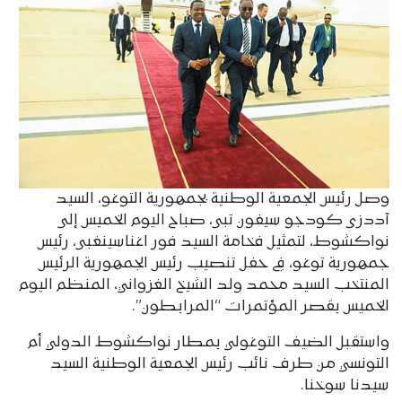
وصل رئيس الجمعية الوطنية بجمهورية التوغو، السيد
آددزى كودجو سيفون تبى، صباح اليوم الخميس إلى
نواكشوط، لتمثيل فخامة السيد فور اغناسينغبى، رئيس
جمهورية توغو، في حفل تنصيب رئيس الجمهورية الرئيس
المنتخب السيد محمد ولد الشيخ الغزواني، المنظم اليوم
الخميس بقصر المؤتمرات “المرابطون”.
واستقبل الضيف التوغولي بمطار نواكشوط الدولي أم
التونسي من طرف نائب رئيس الجمعية الوطنية السيد
سيدنا سوخنا.