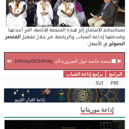
يمكنكم الاستماع إلى هذه المنصة الخاصة، التي أعدتها
وقدمتها إذاعة الشباب والرياضة، من خلال تشغيل
العنصر
الصوتي
في الأسفل:
منصة خاصة حول الضرورة التنموية لتمكين الشباب
Infinity:00:Infinity
البرامج
برامج إذاعة الشباب
SUI
PRE
إذاعة موريتانيا