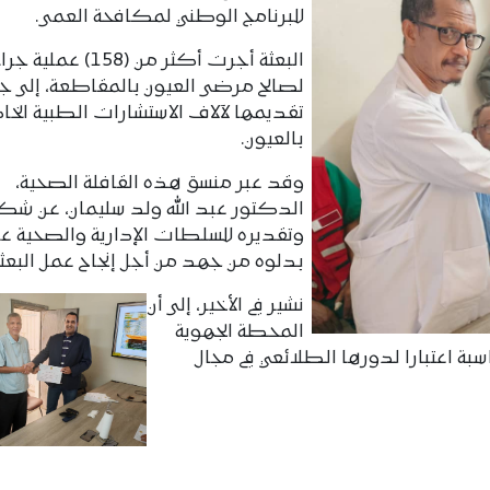
للبرنامج الوطني لمکافحة العمی.
البعثة أجرت أكثر من (158) عملي
لصالح مرضی العیون بالمقاطعة، إلى ج
تقديمها لآلاف الاستشارات الطبیة الخا
بالعیون.
وقد عبر منسق هذه القافلة الصحية،
الدکتور عبد الله ولد سلیمان، عن شک
وتقدیره للسلطات الإداریة والصحیة عل
بدلوه من جهد من أجل إنجاح عمل البعثة
نشیر في الأخیر، إلی أن
المحطة الجهویة
بة اعتبارا لدورها الطلائعي في مجال