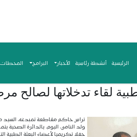
Navigation princip
الرئيسية
أنشطة رئاسية
الأخبار
البرامج
المحطات ا
 طبية لقاء تدخلاتها لصالح م
تراس حاکم مقاطعة تمبدغه، السید 
ولد النامي، الیوم، بالدائرة الصحیة بتم
حفلا تكريميا لأعضاء البعثة الطبیة التا