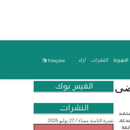
لجهوية
النشرات
آراء
Française
رضى
الفيس بوك
النشرات
محمد
نشرة الثامنة مساء / 27 يوليو 2026
بدغه،
بعة