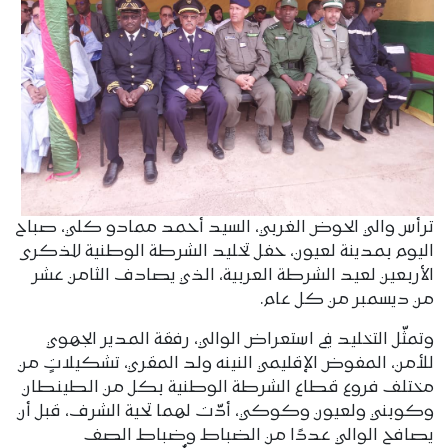
ترأس والي الحوض الغربي، السيد أحمد ممادو كلي، صباح
اليوم بمدينة لعيون، حفل تخليد الشرطة الوطنية للذكرى
الأربعين لعيد الشرطة العربية، الذي يصادف الثامن عشر
من ديسمبر من كل عام.
وتمثّل التخليد في استعراض الوالي، رفقة المدير الجهوي
للأمن، المفوض الإقليمي النينه ولد المقري، تشكيلاتٍ من
مختلف فروع قطاع الشرطة الوطنية بكل من الطينطان
وكوبني ولعيون وكوكي، أدّت لهما تحية الشرف، قبل أن
يصافح الوالي عددًا من الضباط وضباط الصف