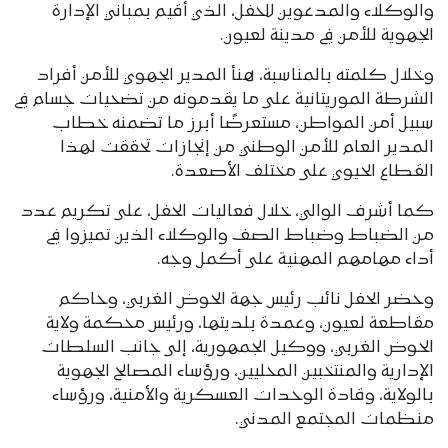
والوكلاء والمدعوين للحفل، الذي أُقيم بمباني الإدارة
الجهوية للأمن في مدينة لعيون.
وخلال كلمته بالمناسبة، هنأ المدير الجهوي للأمن أفراد
الشرطة الموريتانية على ما يقدمونه من تضحيات جسام في
سبيل أمن المواطن، مستعرضًا أبرز ما تضمنه خطاب
المدير العام للأمن الوطني من إنجازات تحققت لهذا
القطاع الحيوي على مختلف الأصعدة.
كما أشرف الوالي، خلال فعاليات الحفل، على تكريم عدد
من الضباط وضباط الصف والوكلاء الذين تميزوا في
أداء مهامهم المهنية على أكمل وجه.
وحضر الحفل نائب رئيس جهة الحوض الغربي، وحاكم
مقاطعة لعيون، وعمدة بلديتها، ورئيس محكمة ولاية
الحوض الغربي، ووكيل الجمهورية، إلى جانب السلطات
الإدارية والمنتخبين المحليين، ورؤساء المصالح الجهوية
بالولاية، وقادة الوحدات العسكرية والأمنية، ورؤساء
منظمات المجتمع المدني.