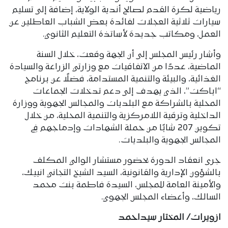
رياضية لكرة القدم لصالح أندية الولاية، إضافة إلى تسليم
سيارات ثلاثية العجلات لفائدة بعض الشباب العاطلين عن
العمل، ومكاتب جديدة لأساتذة التعليم الثانوي.
وأشار رئيس المجلس إلى أن الجهة وقعت، خلال السنة
الماضية، عددًا من الاتفاقيات مع وزارتي الزراعة والسيادة
الغذائية، والبيئة والتنمية المستدامة، فضلًا عن برنامج
“اباكت”، الذي يهدف إلى دعم تدخلات الجماعات
المحلية بالشراكة مع البلديات والمجالس الجهوية ووزارة
الداخلية وترقية اللامركزية والتنمية المحلية، من خلال
تكوين 207 شابًا من حملة الشهادات وإدماجهم في
المجالس الجهوية والبلديات.
جرى انعقاد الدورة بحضور مستشار الوالي المكلف
بالشؤون الإدارية والقانونية، السيد الشيخ التجاني انييك،
والأمينة العامة للمجلس، السيدة فاطمة بنت محمد
السالك، وأعضاء المجلس الجهوي.
ازويرات/ المختار سيداحمد