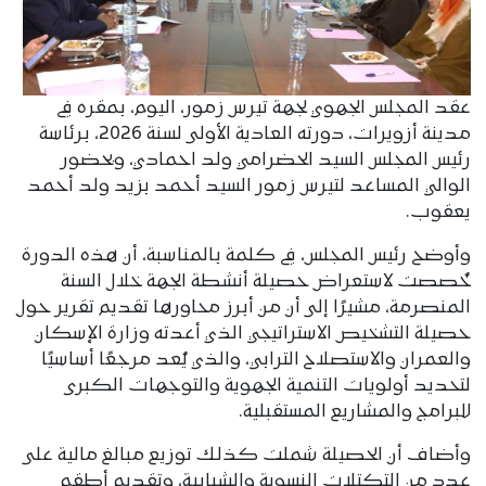
عقد المجلس الجهوي لجهة تيرس زمور، اليوم، بمقره في
مدينة أزويرات، دورته العادية الأولى لسنة 2026، برئاسة
رئيس المجلس السيد الحضرامي ولد احمادي، وبحضور
الوالي المساعد لتيرس زمور السيد أحمد بزيد ولد أحمد
يعقوب.
وأوضح رئيس المجلس، في كلمة بالمناسبة، أن هذه الدورة
خُصصت لاستعراض حصيلة أنشطة الجهة خلال السنة
المنصرمة، مشيرًا إلى أن من أبرز محاورها تقديم تقرير حول
حصيلة التشخيص الاستراتيجي الذي أعدته وزارة الإسكان
والعمران والاستصلاح الترابي، والذي يُعد مرجعًا أساسيًا
لتحديد أولويات التنمية الجهوية والتوجهات الكبرى
للبرامج والمشاريع المستقبلية.
وأضاف أن الحصيلة شملت كذلك توزيع مبالغ مالية على
عدد من التكتلات النسوية والشبابية، وتقديم أطقم