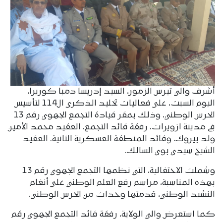
أشرف والي تيرس الزمور، السيد إدريسا دمبا كوريرا،
اليوم السبت، على فعاليات تخليد الذكرى ال114 لتأسيس
الحرس الوطني، وذلك بمقر قيادة التجمع الجهوي رقم 13
في مدينة ازويرات، رفقة قائد التجمع، العقيد محمد الأمين
ولد بيروك، وقائد المنطقة العسكرية الثانية، العقيد
الشيخ سيدي بوي السالك.
وشملت الاحتفالية، التي نظمها التجمع الجهوي رقم 13
بهذه المناسبة، مراسم رفع العلم الوطني على أنغام
النشيد الوطني، قدمتها وحدات من الحرس الوطني.
كما استعرض والي الولاية، رفقة قائد التجمع الجهوي رقم