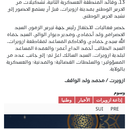
13، وقائد المنطقة العسكرية الثانية، تشكيلات من
الحرس الوطني بمدينة ازويرات، قبل أن يستمع الحضور إلى
نشيد الحرس الوطني.
حضر فعاليات الاحتفال رئيس جهة تيرس الزمور، السيد
الحضرامي ولد أحمادي، ومدير ديوان الوالي، السيد حماه
الله سيدي حمادي، والحاكم المساعد لمقاطعة ازويرات،
السيد الطالب أحمد الداي أعمر؛ والعمدة المساعد
لبلدية ازويرات، السيد السالك اعل تم؛ إلى جانب عدد من
المسؤولين؛ والسلطات القضائية؛ والمدنية؛ والعسكرية
بالولاية.
ازويرت / محمد ولد الواقف
وسوم
إذاعة ازويرات
الأخبار
وطنیا
SUI
PRE