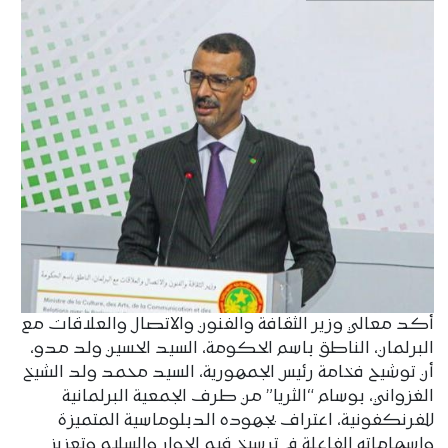
أكد معالي وزير الثقافة والفنون والاتصال والعلاقات مع
البرلمان، الناطق باسم الحكومة، السيد الحسين ولد مدو،
أن توشيح فخامة رئيس الجمهورية، السيد محمد ولد الشيخ
الغزواني، بوسام “الثريا” من طرف الجمعية البرلمانية
للفرنكفونية، اعتراف بجهوده الدبلوماسية المتميزة
وإسهاماته الفاعلة في ترسيخ قيم الحوار والسلام وتعزيز