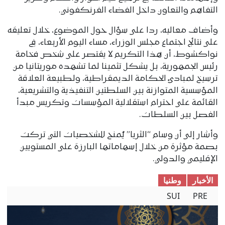
التفاهم والتعاون داخل الفضاء الفرنكفوني.
وأضاف معاليه، ردا على سؤال حول الموضوع، خلال تعليقه
على نتائج اجتماع مجلس الوزراء، مساء اليوم الأربعاء، في
نواكشوط، أن هذا التكريم لا يقتصر على شخص فخامة
رئيس الجمهورية، بل يشكل تثمينا لما تشهده موريتانيا من
ترسيخ لمبادئ الحكامة الديمقراطية، ولطبيعة العلاقة
المؤسسية المتوازنة بين السلطتين التنفيذية والتشريعية،
القائمة على احترام استقلالية المؤسسات وتكريس مبدأ
الفصل بين السلطات.
وأشار إلى أن وسام “الثريا” يُمنح للشخصيات التي تركت
بصمة مؤثرة من خلال إسهاماتها البارزة على المستويين
الإقليمي والدولي.
الأخبار
وطنیا
SUI
PRE