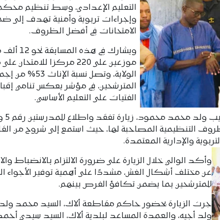
التعليم الإعدادي، وسط تنظيم محكم
وإجراءات تربوية وأمنية تهدف إلى ضم
الامتحانات في أفضل الظروف.
ويشارك في هذه المسا
موزعين على 220 مركزا للامتحان 
الولاية، وتصل نسبة الإناث 53% 
المترشحين، في مؤشر يعكس تنامي إقبا
الفتيات على التعليم الأساسي.
لظروف التنظيمية المصاحبة لها، حيث استمع إلى شروح من القا
بوية والإدارية المعتمدة.
وأكد الوالي خلال الزيارة على ضرورة الالتزام بالانضباط والا
عن مختلف أشكال الغش، مشددًا على أهمية توفير الأجواء ال
للمترشحين بما يضمن تكافؤ الفرص بينهم.
جرت الزيارة بحضور حاكم مقاطعة ألاك، السيد محمد ولد ا
ولد أجيه، والعمدة المساعد لبلدية ألاك، السيد سيدي أحمد