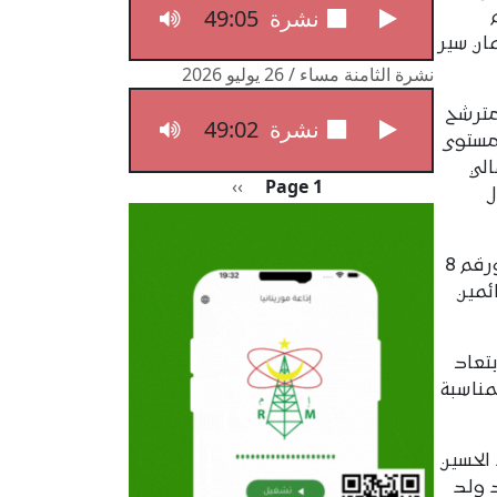
49:05
نشرة الثامنة مساء / 27 يوليو 2026
ان سير
نشرة الثامنة مساء / 26 يوليو 2026
بقة نحو 12 ألف مترشح
49:02
نشرة الثامنة مساء / 26 يوليو 2026
على مستوى
من إجمالي
Pagination
الصفحة التالية
››
Page 1
ل
وفي هذا السياق، أدى والي لبراكنة، السيد الطيب ولد محمد محمود، زيارة تفقد واطلاع للمدرستين رقم 5 ورقم 8
ئمين
بتعاد
مناسبة
لحسين
 ولد