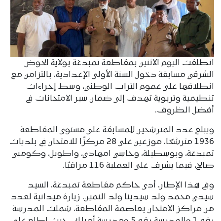
انطلقت اليوم الاثنين بمقاطعة تمبدغة بولاية الحوض
الشرقي مسابقة دخول السنة الأولى الإعدادية، بالتزامن مع
انطلاقها على عموم التراب الوطني، وسط إجراءات
تنظيمية وتربوية تهدف إلى ضمان سير الامتحانات في
أفضل الظروف.
ويبلغ عدد المترشحين للمسابقة على مستوى المقاطعة
1936 مترشحًا، موزعين على 28 مركزًا للامتحان في بلديات
تمبدغة، وبوسطيلة، وحاسي امهادي، واطويل، وكومبي
صالح، فيما يشرف على العملية 116 مراقبًا.
وفي هذا الإطار، أدى حاكم مقاطعة تمبدغة، السيد
سيدي محمد ولد سيدينا ولد النمين، زيارة ميدانية لعدد
من مراكز الامتحان بعاصمة المقاطعة، شملت المدرسة
رقم 1 والمدرسة رقم 5 ومدرسة أمبلك، حيث اطلع على