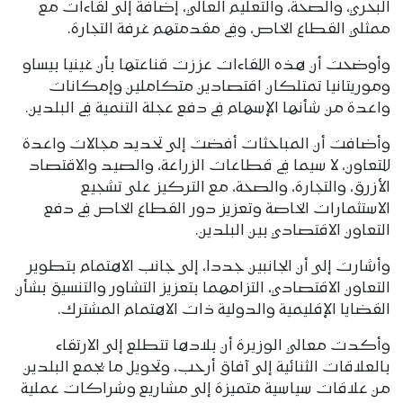
البحري، والصحة، والتعليم العالي، إضافة إلى لقاءات مع
ممثلي القطاع الخاص، وفي مقدمتهم غرفة التجارة.
وأوضحت أن هذه اللقاءات عززت قناعتها بأن غينيا بيساو
وموريتانيا تمتلكان اقتصادين متكاملين وإمكانات
واعدة من شأنها الإسهام في دفع عجلة التنمية في البلدين.
وأضافت أن المباحثات أفضت إلى تحديد مجالات واعدة
للتعاون، لا سيما في قطاعات الزراعة، والصيد والاقتصاد
الأزرق، والتجارة، والصحة، مع التركيز على تشجيع
الاستثمارات الخاصة وتعزيز دور القطاع الخاص في دفع
التعاون الاقتصادي بين البلدين.
وأشارت إلى أن الجانبين جددا، إلى جانب الاهتمام بتطوير
التعاون الاقتصادي، التزامهما بتعزيز التشاور والتنسيق بشأن
القضايا الإقليمية والدولية ذات الاهتمام المشترك.
وأكدت معالي الوزيرة أن بلادها تتطلع إلى الارتقاء
بالعلاقات الثنائية إلى آفاق أرحب، وتحويل ما يجمع البلدين
من علاقات سياسية متميزة إلى مشاريع وشراكات عملية