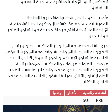
تنعكس آثارها الإيجابية مباشرة على حياة الشعبين
الشقيقين.
وأعربت عن خالص شكرها وتقديرها للسلطات
الموريتانية على حفاوة الاستقبال وكرم الضيافة، مثمنة
الإرادة المشتركة لفتح مرحلة جديدة من التعاون المثمر
بين البلدين.
جرى اللقاء بحضور معالي الوزير المكلف بديوان رئيس
الجمهورية السيد الناني ولد أشروقه، ومعالي وزير الشؤون
الخارجية والتعاون الإفريقي والموريتانيين في الخارج، السيد
محمد سالم ولد مرزوك، والمكلف بمهمة برئاسة
الجمهورية السيد سيدي محمد ولد غابر، والسفير المدير
العام للتعاون الثنائي بوزارة الشؤون الخارجية السيد محمد
الحنشي الكتاب.
أنشطة رئاسية
الأخبار
وطنیا
SUI
PRE