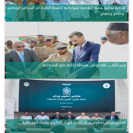
الإذاعة تطلق حملة إعلامية لمواكبة النسخة الثانية من البرنامج الوطني
“وطني وجهتي”
وزير الثقــــــــــافة يدشن محطة إذاعة غابو الحدودية
افتتاح ملتقى تطوير ورش إذاعة القرآن الكريم وقناة المحظرة