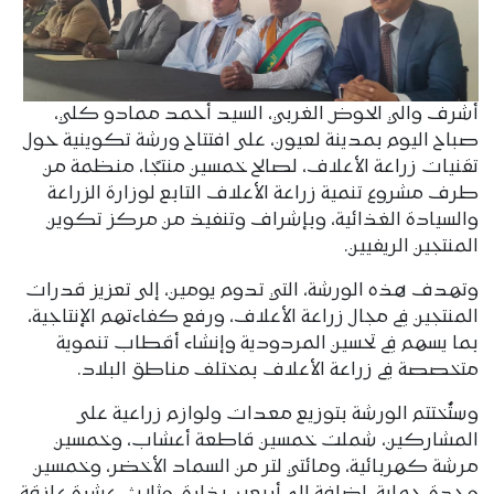
أشرف والي الحوض الغربي، السيد أحمد ممادو كلي،
صباح اليوم بمدينة لعيون، على افتتاح ورشة تكوينية حول
تقنيات زراعة الأعلاف، لصالح خمسين منتجًا، منظمة من
طرف مشروع تنمية زراعة الأعلاف التابع لوزارة الزراعة
والسيادة الغذائية، وبإشراف وتنفيذ من مركز تكوين
المنتجين الريفيين.
وتهدف هذه الورشة، التي تدوم يومين، إلى تعزيز قدرات
المنتجين في مجال زراعة الأعلاف، ورفع كفاءتهم الإنتاجية،
بما يسهم في تحسين المردودية وإنشاء أقطاب تنموية
متخصصة في زراعة الأعلاف بمختلف مناطق البلاد.
وستُختتم الورشة بتوزيع معدات ولوازم زراعية على
المشاركين، شملت خمسين قاطعة أعشاب، وخمسين
مرشة كهربائية، ومائتي لتر من السماد الأخضر، وخمسين