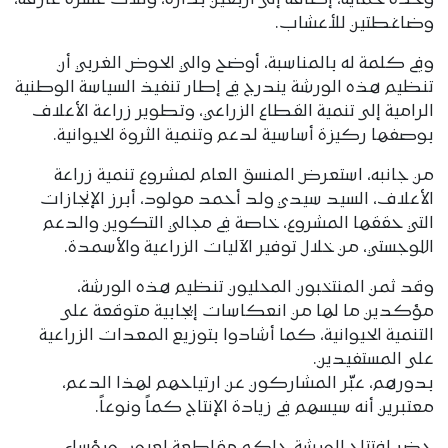
وحدة حماية، إضافة إلى أربعين بذارة، وثلاث عشرة عازقة،
وضاغطتين للأعشاب.
وفي كلمة له بالمناسبة، أوضح والي الحوض الغربي أن
تنظيم هذه الورشة يندرج في إطار تنفيذ السياسة الوطنية
الرامية إلى تنمية القطاع الزراعي، وتطوير زراعة الأعلاف
بوصفها ركيزة أساسية لدعم وتنمية الثروة الحيوانية.
من جانبه، استعرض المنسق العام لمشروع تنمية زراعة
الأعلاف، السيد سيدي ولد أحمد مولود، أبرز الإنجازات
التي حققها المشروع، خاصة في مجالي التكوين والدعم
اللوجستي، من خلال توفير الآليات الزراعية والأسمدة.
وقد ثمن المنتخبون المحليون تنظيم هذه الورشة،
مؤكدين ما لها من انعكاسات إيجابية متوقعة على
التنمية الحيوانية، كما أشادوا بتوزيع المعدات الزراعية
على المستفيدين.
بدورهم، عبّر المشاركون عن ارتياحهم لهذا الدعم،
معتبرين أنه سيسهم في زيادة الإنتاج كماً ونوعاً.