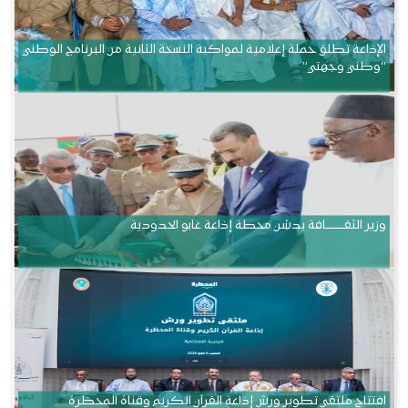
الإذاعة تطلق حملة إعلامية لمواكبة النسخة الثانية من البرنامج الوطني
“وطني وجهتي”
وزير الثقــــــــــافة يدشن محطة إذاعة غابو الحدودية
افتتاح ملتقى تطوير ورش إذاعة القرآن الكريم وقناة المحظرة