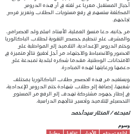
أجيال المستقبل، معربا عن ثقته في أن هذه الدروس
المكثفة ستسهم في رفع مستويات الطلاب وتعزيز فرص
نجاحهم.
من جانبه، دعا منسق العملية، الأستاذ اسلم ولد الحضرامي،
والمشرف على تنظيم حصص التقوية لطلاب الباكالوريا
وختم الدروس الإعدادية، التلاميذ إلى المواظبة على
الحضور والانضباط والاجتهاد من أجل تحقيق نتائج متميزة في
الامتحانات الوطنية، مقدما شكره لبلدية تمبدغة على
دعمها ورعايتها لهذه المبادرة.
ويستفيد من هذه الحصص طلاب الباكالوريا بمختلف
شعبها، إضافة إلى طلاب شهادة ختم الدروس الإعدادية،
في إطار جهود مشتركة تهدف إلى الرفع من المستوى
التحصيلي للتلاميذ وتحسين نتائجهم الدراسية.
تمبدغه / المختار سيدأحمد
وسوم
إذاعة تمبدغه
الأخبار
ثقافیا
وطنیا